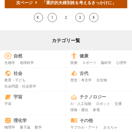
次ページ
「選択的夫婦別姓を考えるきっかけに」
<
1
2
3
>
カテゴリー覧
自然
健康
生物学
地球科学
医療
スポーツ
脳科学
心理学
社会
古代
教育・子ども
歴史・考古学
古生物
社会問題・社会哲学
宇宙
テクノロジー
宇宙
AI・人工知能
ロボット
交通
情報・通信
家電
理化学
その他
物理学
量子論
数学
サブカル・アート
おもちゃ