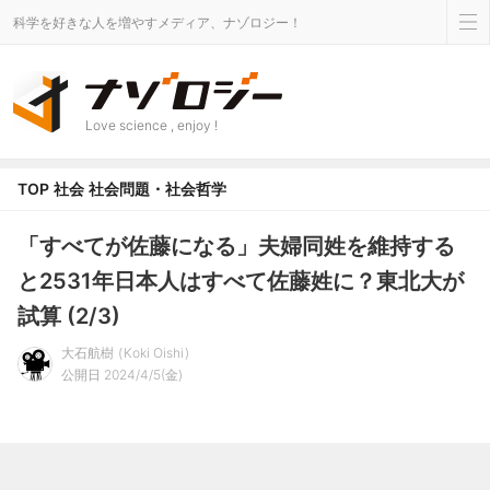
科学を好きな人を増やすメディア、ナゾロジー！
Love science , enjoy !
TOP
社会
社会問題・社会哲学
「すべてが佐藤になる」夫婦同姓を維持する
と2531年日本人はすべて佐藤姓に？東北大が
試算 (2/3)
大石航樹
Koki Oishi
公開日 2024/4/5(金)