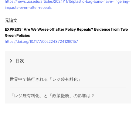
https://news.ucr.edu/articles/2024/11/15/plastic-bag-bans-have-lingering-
impacts-even-after-repeals
EXPRESS: Are We Worse off after Policy Repeals? Evidence from Two
Green Policies
https://doi.org/10.1177/00222437241290157
目次
世界中で施行される「レジ袋有料化」
「レジ袋有料化」と「政策撤廃」の影響は？