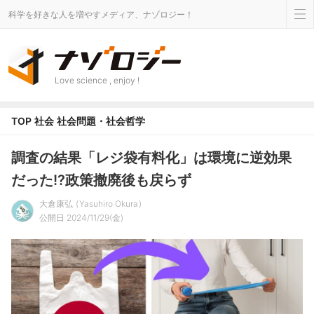
科学を好きな人を増やすメディア、ナゾロジー！
Love science , enjoy !
TOP
社会
社会問題・社会哲学
調査の結果「レジ袋有料化」は環境に逆効果
だった!?政策撤廃後も戻らず
大倉康弘
Yasuhiro Okura
公開日 2024/11/29(金)