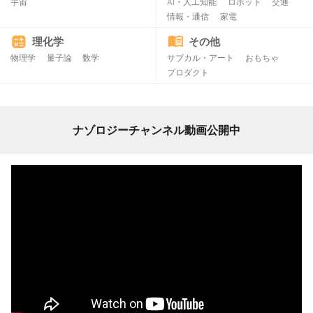
宇宙
AI・人工知能
ロボット
交通
情報・通信
家電
理化学
その他
物理学
量子論
数学
サブカル・アート
おもちゃ
プロダクト
ナゾロジーチャンネル動画公開中