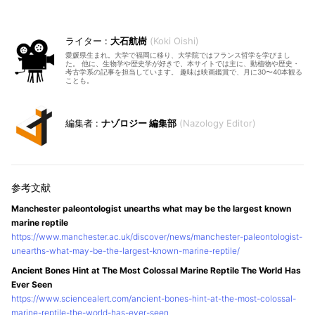
大石航樹
Koki Oishi
愛媛県生まれ。大学で福岡に移り、大学院ではフランス哲学を学びまし
た。 他に、生物学や歴史学が好きで、本サイトでは主に、動植物や歴史・
考古学系の記事を担当しています。 趣味は映画鑑賞で、月に30〜40本観る
ことも。
ナゾロジー 編集部
Nazology Editor
Manchester paleontologist unearths what may be the largest known
marine reptile
https://www.manchester.ac.uk/discover/news/manchester-paleontologist-
unearths-what-may-be-the-largest-known-marine-reptile/
Ancient Bones Hint at The Most Colossal Marine Reptile The World Has
Ever Seen
https://www.sciencealert.com/ancient-bones-hint-at-the-most-colossal-
marine-reptile-the-world-has-ever-seen