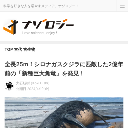
科学を好きな人を増やすメディア、ナゾロジー！
Love science , enjoy !
TOP
古代
古生物
全長25m！シロナガスクジラに匹敵した2億年
前の「新種巨大魚竜」を発見！
大石航樹
Koki Oishi
公開日 2024/4/19(金)