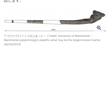
話します。
アゴだけで2メートル以上あった！ / Credit:
University of Manchester –
Manchester paleontologist unearths what may be the largest known marine
reptile(2024)