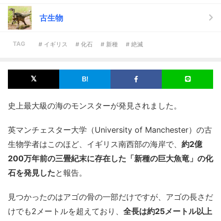
古生物
TAG
# イギリス
# 化石
# 新種
# 絶滅
史上最大級の海のモンスターが発見されました。
英マンチェスター大学（University of Manchester）の古
生物学者はこのほど、イギリス南西部の海岸で、
約2億
200万年前の三畳紀末に存在した「新種の巨大魚竜」の化
石を発見した
と報告。
見つかったのはアゴの骨の一部だけですが、アゴの長さだ
けでも2メートルを超えており、
全長は約25メートル以上