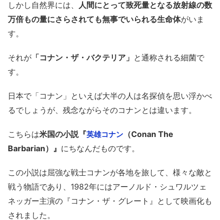
しかし自然界には、
人間にとって致死量となる放射線の数
万倍もの量にさらされても無事でいられる生命体
がいま
す。
それが
「コナン・ザ・バクテリア」
と通称される細菌で
す。
日本で「コナン」といえば大半の人は名探偵を思い浮かべ
るでしょうが、残念ながらそのコナンとは違います。
こちらは
米国の小説『
（Conan The
英雄コナン
Barbarian）』
にちなんだものです。
この小説は屈強な戦士コナンが各地を旅して、様々な敵と
戦う物語であり、1982年にはアーノルド・シュワルツェ
ネッガー主演の『コナン・ザ・グレート』として映画化も
されました。