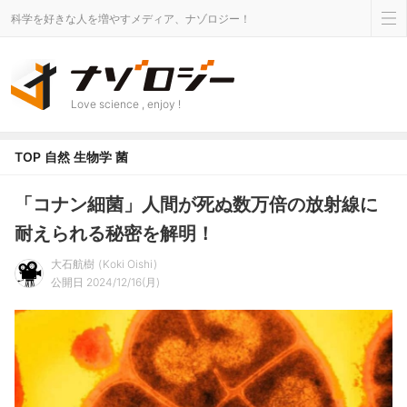
科学を好きな人を増やすメディア、ナゾロジー！
Love science , enjoy !
TOP
自然
生物学
菌
「コナン細菌」人間が死ぬ数万倍の放射線に
耐えられる秘密を解明！
大石航樹
Koki Oishi
公開日 2024/12/16(月)