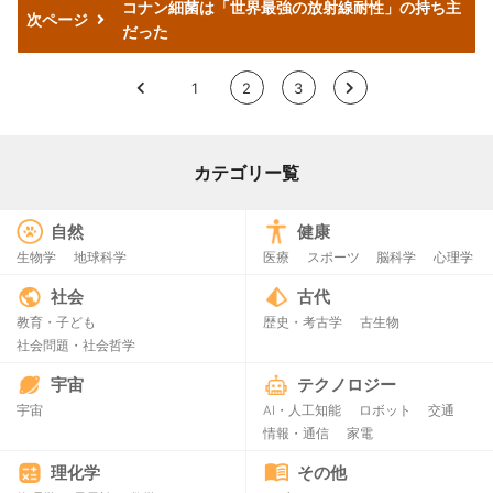
コナン細菌は「世界最強の放射線耐性」の持ち主
次ページ
だった
<
1
2
3
>
カテゴリー覧
自然
健康
生物学
地球科学
医療
スポーツ
脳科学
心理学
社会
古代
教育・子ども
歴史・考古学
古生物
社会問題・社会哲学
宇宙
テクノロジー
宇宙
AI・人工知能
ロボット
交通
情報・通信
家電
理化学
その他