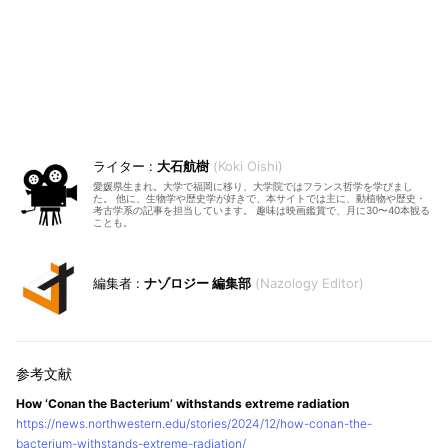
大石航樹
Koki Oishi
愛媛県生まれ。大学で福岡に移り、大学院ではフランス哲学を学びまし
た。 他に、生物学や歴史学が好きで、本サイトでは主に、動植物や歴史・
考古学系の記事を担当しています。 趣味は映画鑑賞で、月に30〜40本観る
ことも。
ナゾロジー 編集部
Nazology Editor
How ‘Conan the Bacterium’ withstands extreme radiation
https://news.northwestern.edu/stories/2024/12/how-conan-the-
bacterium-withstands-extreme-radiation/