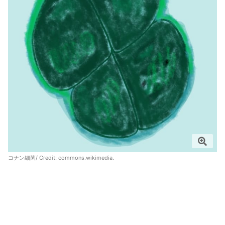
コナン細菌/ Credit:
commons.wikimedia.