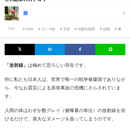
菌
TAG
# DNA
# ガンマ線
# 宇宙
# 抗酸化物質
# 細胞
# 菌
「放射線」
は極めて恐ろしい存在です。
特に私たち日本人は、世界で唯一の戦争被爆国でありなが
ら、今なお震災による原発事故の危機にさらされていま
す。
人間の体はわずか数グレイ（被曝量の単位）の放射線を浴
びるだけで、甚大なダメージを負ってしまうのです。