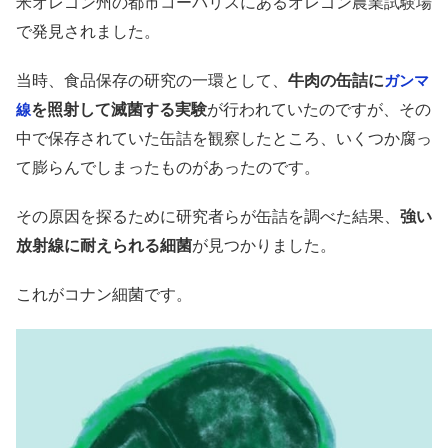
米オレゴン州の都市コーバリスにあるオレゴン農業試験場
で発見されました。
当時、食品保存の研究の一環として、
牛肉の缶詰に
ガンマ
を照射して滅菌する実験
が行われていたのですが、その
線
中で保存されていた缶詰を観察したところ、いくつか腐っ
て膨らんでしまったものがあったのです。
その原因を探るために研究者らが缶詰を調べた結果、
強い
放射線に耐えられる細菌
が見つかりました。
これがコナン細菌です。