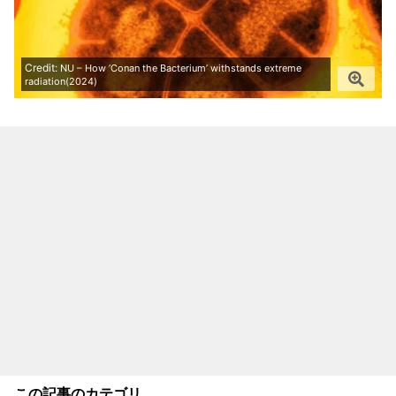
Credit:
NU – How ‘Conan the Bacterium’ withstands extreme
radiation(2024)
この記事のカテゴリ