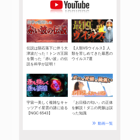
伝説は隕石落下に伴う大
【人類VSウイルス】人
津波だった！トンガ王国
類を苦しめてきた最悪の
を襲った「赤い波」の伝
ウイルス7選
説を科学が証明！
宇宙一美しく複雑なキャ
「お日様の匂い」の正体
ッツアイ星雲の謎に迫る
を解説！ダニの死骸は誤
【NGC 6543】
った知識
動画一覧