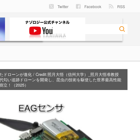
Twitter
Facebook
RSS
ローンが進化 / Credit:
照月大悟（信州大学）_照月大悟准教授
代匂い追跡ドローンを開発し、昆虫の技術を駆使した世界最高性能
立！（2025）