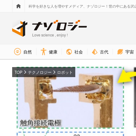
科学を好きな人を増やすメディア、ナゾロジー！世の中にある沢
Love science , enjoy !
社会
古代
宇宙
自然
健康
TOP
テクノロジー
ロボット