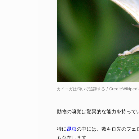
カイコガは匂いで追跡する / Credit:
Wikiped
動物の嗅覚は驚異的な能力を持って
特に
昆虫
の中には、数キロ先のフェ
も存在します。