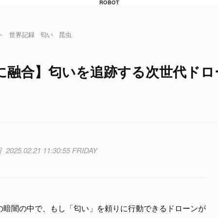
ROBOT
ト
世界記録
匂い
昆虫
に融合】匂いを追跡する次世代ドロ
2025.02.21 11:30:55 FRIDAY
の暗闇の中で、もし「匂い」を頼りに行動できるドローンが