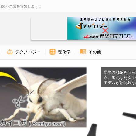
山の不思議を冒険しよう！
テクノロジー
理化学
その他
昆虫の触角をもったド
ら、進化した次世
モデルが新記録を樹