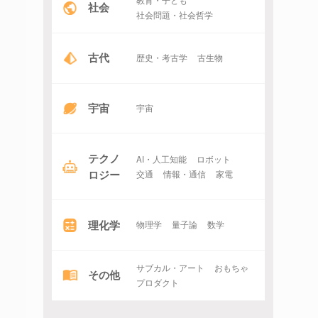
社会
社会問題・社会哲学
古代
歴史・考古学
古生物
宇宙
宇宙
テクノ
AI・人工知能
ロボット
ロジー
交通
情報・通信
家電
理化学
物理学
量子論
数学
サブカル・アート
おもちゃ
その他
プロダクト