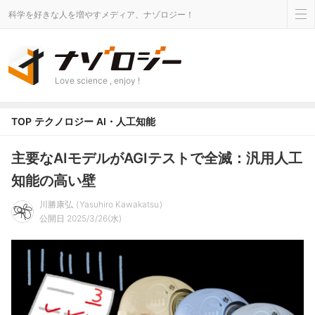
科学を好きな人を増やすメディア、ナゾロジー！
Love science , enjoy !
TOP
テクノロジー
AI・人工知能
主要なAIモデルがAGIテストで全滅：汎用人工
知能の高い壁
川勝康弘
Yasuhiro Kawakatsu
公開日 2025/3/26(水)