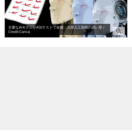
主要なAIモデルがAGIテストで全滅：汎用人工知能の高い壁 /
Credit:Canva