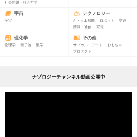
社会問題・社会哲学
宇宙
テクノロジー
宇宙
AI・人工知能
ロボット
交通
情報・通信
家電
理化学
その他
物理学
量子論
数学
サブカル・アート
おもちゃ
プロダクト
ナゾロジーチャンネル動画公開中