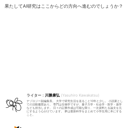
果たしてAI研究はここからどの方向へ進むのでしょうか？
川勝康弘
Yasuhiro Kawakatsu
ナゾロジー副編集長。 大学で研究生活を送ること10年と少し。 小説家とし
ての活動履歴あり。 専門は生物学ですが、量子力学・社会学・医学・薬学
なども担当します。 日々の記事作成は可能な限り、一次資料たる論文を元
にするよう心がけています。 夢は最新科学をまとめて小学生用に本にする
こと。