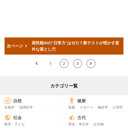
高性能AIの“日常力”はゼロ？新テストが明かす意
次ページ
外な落とし穴
<
1
2
3
>
カテゴリー覧
自然
健康
生物学
地球科学
医療
スポーツ
脳科学
心理学
社会
古代
教育・子ども
歴史・考古学
古生物