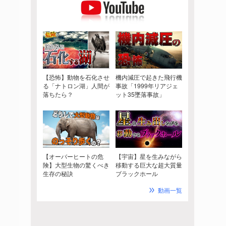
【恐怖】動物を石化させ
機内減圧で起きた飛行機
る「ナトロン湖」人間が
事故「1999年リアジェ
落ちたら？
ット35墜落事故」
【オーバーヒートの危
【宇宙】星を生みながら
険】大型生物の驚くべき
移動する巨大な超大質量
生存の秘訣
ブラックホール
動画一覧