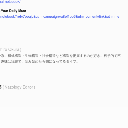
nal-notebook/
—Your Daily Must
yfold-notebook?ref=7opqjc&utm_campaign=a8ef1bb6&utm_content=link&utm_me
hiro Okura
ー系。機械構造・生物構造・社会構造など構造を把握するのが好き。科学的で不
。趣味は読書で、読み始めたら朝になってるタイプ。
部
Nazology Editor