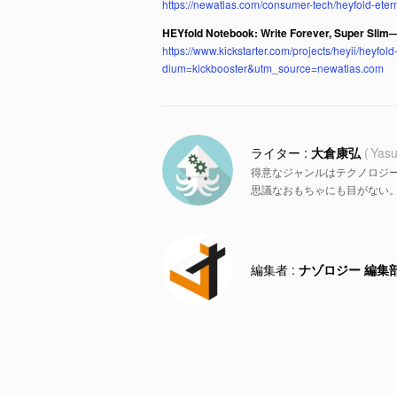
https://newatlas.com/consumer-tech/heyfold-eter
HEYfold Notebook: Write Forever, Super Slim
https://www.kickstarter.com/projects/heyii/he
dium=kickbooster&utm_source=newatlas.com
大倉康弘
Yasu
得意なジャンルはテクノロジ
思議なおもちゃにも目がない
ナゾロジー 編集