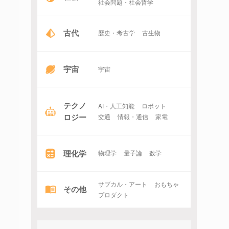
社会問題・社会哲学
古代
歴史・考古学
古生物
宇宙
宇宙
テクノ
AI・人工知能
ロボット
ロジー
交通
情報・通信
家電
理化学
物理学
量子論
数学
サブカル・アート
おもちゃ
その他
プロダクト