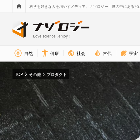
科学を好きな人を増やすメディア、ナゾロジー！世の中にある沢
Love science , enjoy !
社会
古代
宇宙
自然
健康
TOP
その他
プロダクト