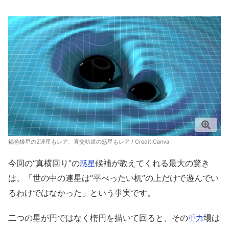
褐色矮星の2連星もレア、直交軌道の惑星もレア / Credit:Canva
今回の“真横回り”の
候補が教えてくれる最大の驚き
惑星
は、「世の中の連星は“平べったい机”の上だけで遊んでい
るわけではなかった」という事実です。
二つの星が円ではなく楕円を描いて回ると、その
場は
重力