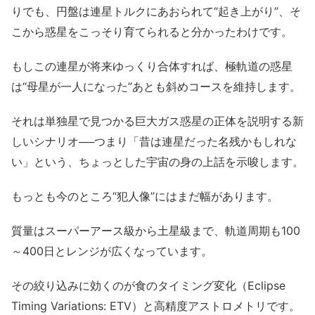
りでも、円盤は連星トルクにあおられて“起き上がり”、そ
こから惑星をこっそり育てられると分かったわけです。
もしこの連星が将来ゆっくり合体すれば、極軌道の惑星
は“母星が一人になった”あとも斜めコースを維持します。
それは単独星で見つかる巨大ガス惑星の正体を説明する新
しいシナリオ──つまり「昔は連星だった名残かもしれな
い」という、ちょっとした宇宙の身の上話を示唆します。
もっとも今のところ“犯人像”にはまだ幅があります。
質量はスーパーアース級から土星級まで、軌道周期も100
～400日とレンジが広くなっています。
その絞り込みに効くのが食のタイミング変化（Eclipse
Timing Variations: ETV）と高精度アストロメトリです。