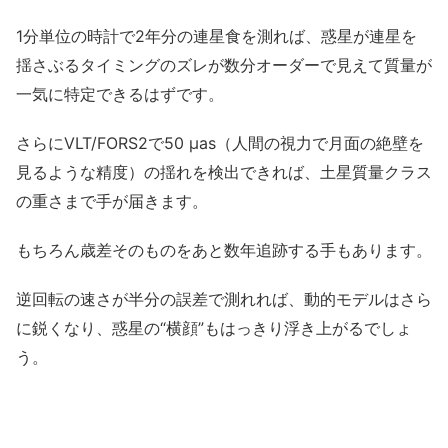
1分単位の時計で2年分の連星食を測れば、惑星が連星を
揺さぶるタイミングのズレが数分オーダーで見えて質量が
一気に特定できるはずです。
さらにVLT/FORS2で50 μas（人間の視力で月面の絶壁を
見るような精度）の揺れを検出できれば、土星質量クラス
の重さまで手が届きます。
もちろん歳差そのものをあと数年追跡する手もあります。
逆回転の速さが半分の誤差で測れれば、動的モデルはさら
に鋭くなり、惑星の“横顔”もはっきり浮き上がるでしょ
う。