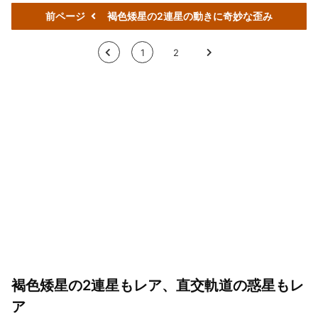
前ページ
褐色矮星の2連星の動きに奇妙な歪み
<
1
2
>
褐色矮星の2連星もレア、直交軌道の惑星もレ
ア