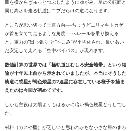
皿を横からぎゅっとつぶしたようにゆがみ、星の公転面と
同じ高さを走る軌道はコブだらけの道になります。
ところが思い切って垂直方向──ちょうどエリマキトカゲ
が首を立てて走るような角度──へレールを乗り換える
と、重力の“出っ張り”と“へこみ”が平均化され、長いあい
だ安定して走れる「空中バイパス」が現れます。
数値計算の世界では「極軌道はむしろ安全地帯」という結
論が十年以上前から示されていましたが、本当にそうした
軌道に惑星が褐色矮星の2連星に存在している様子を捕ま
えたのは今回が初めてです。
しかも主役は太陽よりもはるかに暗い褐色矮星どうしでし
た。
材料（ガスや塵）が乏しいと思われがちな小さな星のまわ