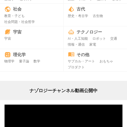
社会
古代
教育・子ども
歴史・考古学
古生物
社会問題・社会哲学
宇宙
テクノロジー
宇宙
AI・人工知能
ロボット
交通
情報・通信
家電
理化学
その他
物理学
量子論
数学
サブカル・アート
おもちゃ
プロダクト
ナゾロジーチャンネル動画公開中