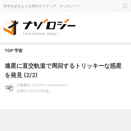
科学を好きな人を増やすメディア、ナゾロジー！
Love science , enjoy !
TOP
宇宙
連星に直交軌道で周回するトリッキーな惑星
を発見 (2/2)
川勝康弘
Yasuhiro Kawakatsu
公開日 2025/4/18(金)