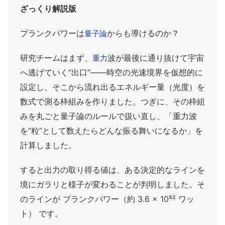
ざっくり解説版
プランクパワーは
からも導けるのか？
量子論
研究チームはまず、
波が最後に通り抜けて宇宙
重力
へ逃げていく“出口”――時空の光速境界を仮想的に
設定し、そこから流れ出るエネルギー量（光度）を
数式で測る枠組みを作りました。つぎに、その枠組
みを丸ごと量子論のルールで扱い直し、「重力波
を“粒”として数えたらどんな振る舞いになるか」を
計算しました。
すると出力の取り得る値は、ある決定的なラインを
境にガラリと様子が変わることが判明しました。そ
のラインが プランクパワー（約 3.6 × 10⁵² ワッ
ト） です。