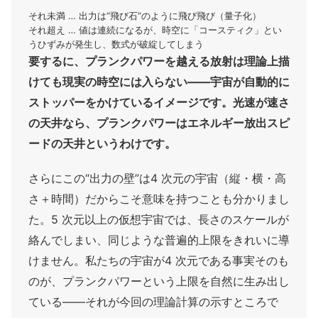
それ未満 … 出力は“飛び石”のように飛び飛び（量子化）
それ超え … 値は連続になるが、時空に「コースティク」とい
うひずみが発生し、数式が破綻してしまう
要するに、プランクパワーを越える放射は理論上描
けても現実の時空には入らない――宇宙が自動的に
ストッパーをかけているイメージです。光速が速さ
の天井なら、プランクパワーはエネルギー放出スピ
ードの天井というわけです。
さらにこの“出力の壁”は4 次元の宇宙（縦・横・高
さ＋時間）だからこそ意味を持つことも分かりまし
た。5 次元以上の仮想宇宙では、長さのスケールが
絡んでしまい、同じような普遍的上限をきれいに導
けません。私たちの宇宙が4 次元である事実そのも
のが、プランクパワーという上限を自然に生み出し
ている――それが今回の理論計算の示すところで