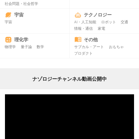
社会問題・社会哲学
宇宙
テクノロジー
宇宙
AI・人工知能
ロボット
交通
情報・通信
家電
理化学
その他
物理学
量子論
数学
サブカル・アート
おもちゃ
プロダクト
ナゾロジーチャンネル動画公開中