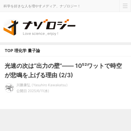
科学を好きな人を増やすメディア、ナゾロジー！
Love science , enjoy !
TOP
理化学
量子論
光速の次は“出力の壁”―― 10⁵²ワットで時空
が悲鳴を上げる理由 (2/3)
川勝康弘
Yasuhiro Kawakatsu
公開日 2025/6/11(水)