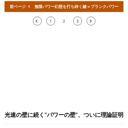
前ページ
無限パワー幻想を打ち砕く鍵＝プランクパワー
<
1
2
3
>
光速の壁に続く“パワーの壁”、ついに理論証明