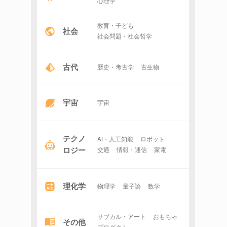
心理学
教育・子ども
社会
社会問題・社会哲学
古代
歴史・考古学
古生物
宇宙
宇宙
テクノ
AI・人工知能
ロボット
ロジー
交通
情報・通信
家電
理化学
物理学
量子論
数学
サブカル・アート
おもちゃ
その他