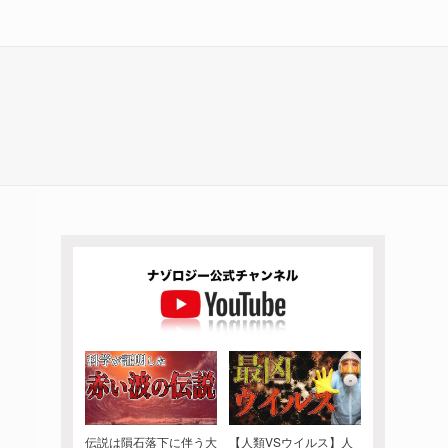
伝説は隕石落下に伴う大
【人類VSウイルス】人