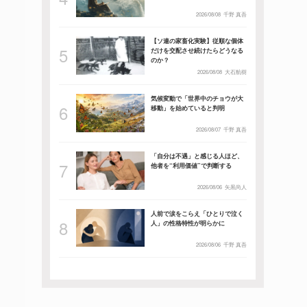
2026/08/08
千野 真吾
【ソ連の家畜化実験】従順な個体
だけを交配させ続けたらどうなる
のか？
2026/08/08
大石航樹
気候変動で「世界中のチョウが大
移動」を始めていると判明
2026/08/07
千野 真吾
「自分は不遇」と感じる人ほど、
他者を“利用価値”で判断する
2026/08/06
矢黒尚人
人前で涙をこらえ「ひとりで泣く
人」の性格特性が明らかに
2026/08/06
千野 真吾