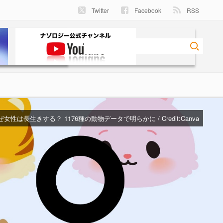
Twitter
Facebook
RSS
ぜ女性は長生きする？ 1176種の動物データで明らかに / Credit:Canva