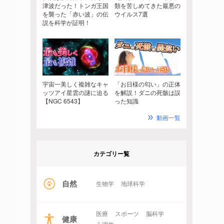
津波だった！トンガ王国
類を苦しめてきた最悪の
を襲った「赤い波」の伝
ウイルス7選
説を科学が証明！
宇宙一美しく複雑なキャ
「お日様の匂い」の正体
ッツアイ星雲の謎に迫る
を解説！ダニの死骸は誤
【NGC 6543】
った知識
動画一覧
カテゴリー覧
自然
生物学
地球科学
医療
スポーツ
脳科学
健康