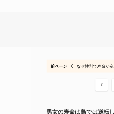
前ページ
なぜ性別で寿命が変
<
男女の寿命は鳥では逆転