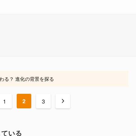
わる？ 進化の背景を探る
1
2
3
>
している