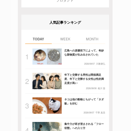
プロダクト
人気記事ランキング
TODAY
WEEK
MONTH
広島への原爆投下によって、奇妙
な新物質が生み出されていた
2026/08/07
川勝康弘
年下と交際する男性は関係満足
度、年下と交際する女性は性的満
足度が高い
2026/08/08
相川 葵
ネコは他の動物とちがって「タダ
飯」を好む
2026/08/07
千野 真吾
集中力が研ぎ澄まされる「フロー
状態」への入り方