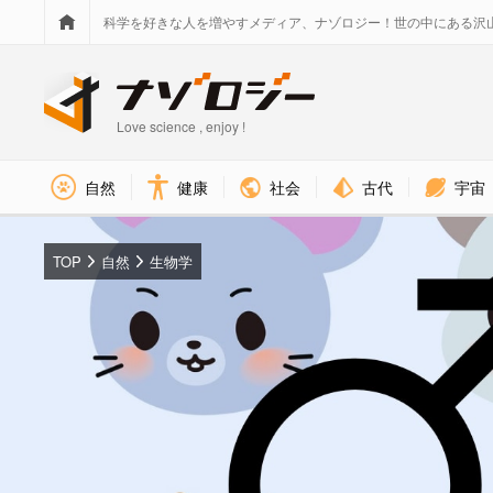
科学を好きな人を増やすメディア、ナゾロジー！世の中にある沢
Love science , enjoy !
社会
古代
宇宙
自然
健康
TOP
自然
生物学