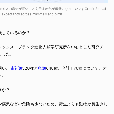
はメスの寿命が長いことを示す赤色が優勢になっていますCredit:
Sexual
ife expectancy across mammals and birds
残しているのか？
マックス・プランク進化人類学研究所を中心とした研究チー
ました。
用い、
哺乳類
528種と
鳥類
648種、合計1176種について、オ
た。
うか？
や病気などの危険も少ないため、野生よりも動物が長生きし