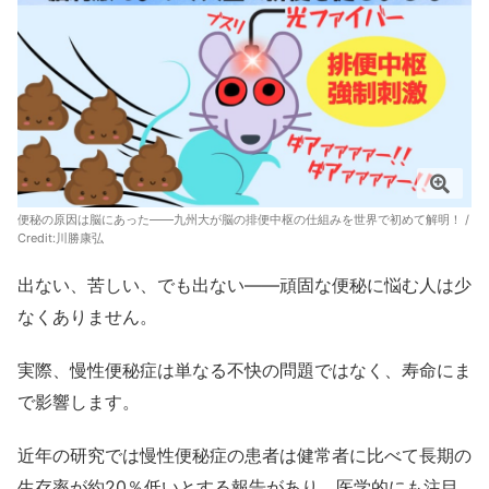
便秘の原因は脳にあった――九州大が脳の排便中枢の仕組みを世界で初めて解明！ /
Credit:川勝康弘
出ない、苦しい、でも出ない――頑固な便秘に悩む人は少
なくありません。
実際、慢性便秘症は単なる不快の問題ではなく、寿命にま
で影響します。
近年の研究では慢性便秘症の患者は健常者に比べて長期の
生存率が約20％低いとする報告があり、医学的にも注目