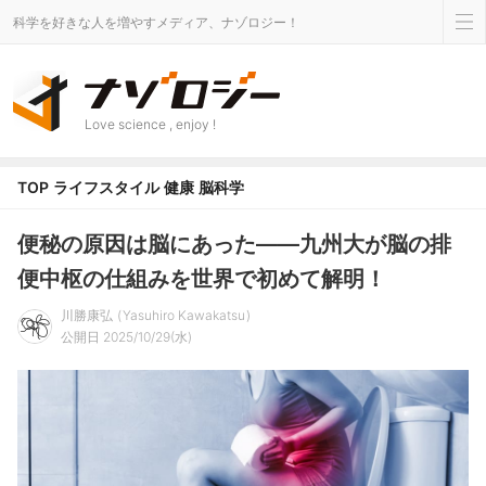
科学を好きな人を増やすメディア、ナゾロジー！
Love science , enjoy !
TOP
ライフスタイル
健康
脳科学
便秘の原因は脳にあった――九州大が脳の排
便中枢の仕組みを世界で初めて解明！
川勝康弘
Yasuhiro Kawakatsu
公開日 2025/10/29(水)