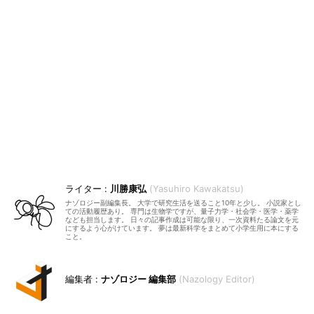
川勝康弘
Yasuhiro Kawakatsu
ナゾロジー副編集長。 大学で研究生活を送ること10年と少し。 小説家とし
ての活動履歴あり。 専門は生物学ですが、量子力学・社会学・医学・薬学
なども担当します。 日々の記事作成は可能な限り、一次資料たる論文を元
にするよう心がけています。 夢は最新科学をまとめて小学生用に本にする
こと。
ナゾロジー 編集部
Nazology Editor