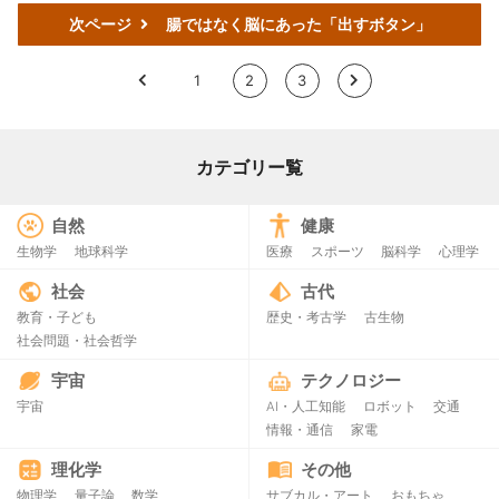
次ページ
腸ではなく脳にあった「出すボタン」
<
1
2
3
>
カテゴリー覧
自然
健康
生物学
地球科学
医療
スポーツ
脳科学
心理学
社会
古代
教育・子ども
歴史・考古学
古生物
社会問題・社会哲学
宇宙
テクノロジー
宇宙
AI・人工知能
ロボット
交通
情報・通信
家電
理化学
その他
物理学
量子論
数学
サブカル・アート
おもちゃ