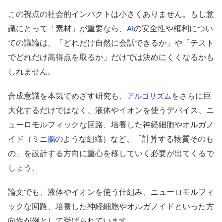
この視点の社会的インパクトは小さくありません。もし意
識にとって「素材」が重要なら、
の安全性や権利につい
AI
ての議論は、「どれだけ自然に会話できるか」や「テスト
でどれだけ高得点を取るか」だけでは決めにくくなるかも
しれません。
合成意識を本気でめざす研究も、
をさらに巨
アルゴリズム
大化するだけではなく、液体やイオンを使うデバイス、ニ
ューロモルフィックな回路、培養した神経細胞やオルガノ
イド（ミニ
のような組織）など、「計算する物質そのも
脳
の」を設計する方向に重心を移していく必要が出てくるで
しょう。
論文でも、液体やイオンを使う仕組み、ニューロモルフィ
ックな回路、培養した神経細胞やオルガノイドといった方
向性が例として挙げられています。