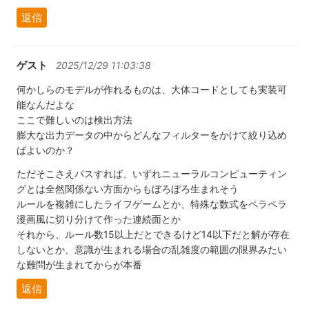
返信
ゲスト
2025/12/29 11:03:38
何かしらのモデルが作れるものは、大体コードとしても実装可
能なんだよな
ここで難しいのは検出方法
膨大な出力データの中からどんなフィルターをかけて絞り込め
ばよいのか？
ただそこさえパスすれば、いずれニューラルコンピューティン
グとは全然関係ない方面からもぼろぼろ生まれそう
ルールを複雑にしたライフゲームとか、特殊な数式をペラペラ
漫画風に切り分けて作った連続面とか
それから、ルール数15以上だとできるけど14以下だと解が存在
しないとか、意識が生まれる場合の乱雑度の範囲の限界みたい
な難問が生まれてからが本番
返信