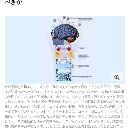
べきか
合成意識を目指すなら、どこから作り替えるべきか / 図は、「もし人工的に“意識っ
ぽい計算”をやらせるなら、どんなふうにシステムを組めばいいか」を描いた設計図
の地図です。いちばん下の層には、水やゲル、イオン（電気を運ぶ粒）などが実際
に動くような、“生き物っぽい”基盤があります。ここでは電気や濃度がなめらかに変
化し、その動きが「代謝」や「エネルギーの制約」を受けながら、現実の時間スケ
ールで進んでいきます。つまり、スタート地点は「コード」ではなく、「どういう
物質が、どういうルールでゆらめき動いているか」です。 そこから少し上の階層に
行くと、その連続的なゆらぎの中から、「スパイク」や「オン／オフ」などの離散
的な出来事が顔を出します。たとえば、ある強さ以上の刺激が入ったときだけニュ