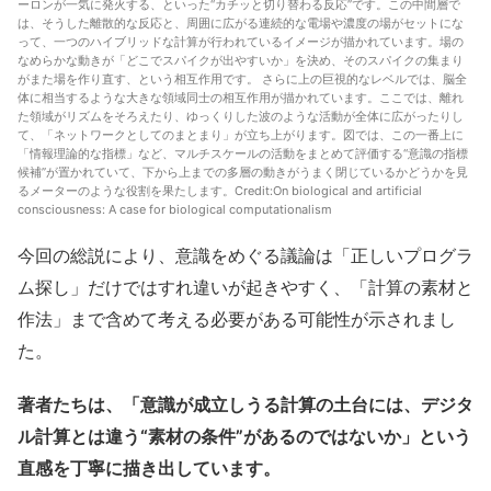
ーロンが一気に発火する、といった“カチッと切り替わる反応”です。この中間層で
は、そうした離散的な反応と、周囲に広がる連続的な電場や濃度の場がセットにな
って、一つのハイブリッドな計算が行われているイメージが描かれています。場の
なめらかな動きが「どこでスパイクが出やすいか」を決め、そのスパイクの集まり
がまた場を作り直す、という相互作用です。 さらに上の巨視的なレベルでは、脳全
体に相当するような大きな領域同士の相互作用が描かれています。ここでは、離れ
た領域がリズムをそろえたり、ゆっくりした波のような活動が全体に広がったりし
て、「ネットワークとしてのまとまり」が立ち上がります。図では、この一番上に
「情報理論的な指標」など、マルチスケールの活動をまとめて評価する“意識の指標
候補”が置かれていて、下から上までの多層の動きがうまく閉じているかどうかを見
るメーターのような役割を果たします。Credit:
On biological and artificial
consciousness: A case for biological computationalism
今回の総説により、意識をめぐる議論は「正しいプログラ
ム探し」だけではすれ違いが起きやすく、「計算の素材と
作法」まで含めて考える必要がある可能性が示されまし
た。
著者たちは、「意識が成立しうる計算の土台には、デジタ
ル計算とは違う“素材の条件”があるのではないか」という
直感を丁寧に描き出しています。