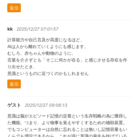
返信
kk
2025/12/27 07:01:57
計算能力や自己言及が高度になるほど、
AIは人から離れていくようにも感じます。
むしろ、赤ちゃんや動物のように、
言葉を介さずとも「そこに何かが在る」と感じさせる存在を作
り出せたとき、
意識というものに近づくのかもしれません
返信
ゲスト
2025/12/27 09:06:13
意識は脳がエピソード記憶の定着という生存戦略の為に獲得し
た機能。つまり、より物事を覚えやすくするための補助装置。
でもコンピューターは自然に忘れることは無いし記憶容量もい
くらでも増設できるから、これが逆に意識の発生を妨げている