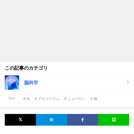
この記事のカテゴリ
脳科学
TAG
# AI
# アルゴリズム
# ニューロン
# 脳