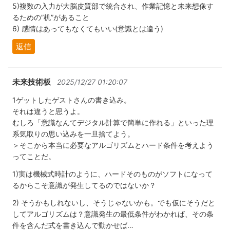
5)複数の入力が大脳皮質部で統合され、作業記憶と未来想像す
るための”机”があること
6) 感情はあってもなくてもいい(意識とは違う)
返信
未来技術板
2025/12/27 01:20:07
1ゲットしたゲストさんの書き込み。
それは違うと思うよ。
むしろ「意識なんてデジタル計算で簡単に作れる」といった理
系気取りの思い込みを一旦捨てよう。
＞そこから本当に必要なアルゴリズムとハード条件を考えよう
ってことだ。
1)実は機械式時計のように、ハードそのものがソフトになって
るからこそ意識が発生してるのではないか？
2) そうかもしれないし、そうじゃないかも。でも仮にそうだと
してアルゴリズムは？意識発生の最低条件がわかれば、その条
件を含んだ式を書き込んで動かせば…