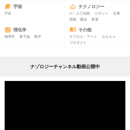
宇宙
テクノロジー
宇宙
AI・人工知能
ロボット
交通
情報・通信
家電
理化学
その他
物理学
量子論
数学
サブカル・アート
おもちゃ
プロダクト
ナゾロジーチャンネル動画公開中