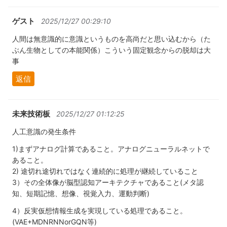
ゲスト
2025/12/27 00:29:10
人間は無意識的に意識というものを高尚だと思い込むから（た
ぶん生物としての本能関係）こういう固定観念からの脱却は大
事
返信
未来技術板
2025/12/27 01:12:25
人工意識の発生条件
1)まずアナログ計算であること。アナログニューラルネットで
あること。
2) 途切れ途切れではなく連続的に処理が継続していること
3）その全体像が脳型認知アーキテクチャであること(メタ認
知、短期記憶、想像、視覚入力、運動判断)
4）反実仮想情報生成を実現している処理であること。
(VAE+MDNRNNorGQN等)