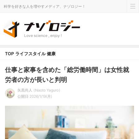
科学を好きな人を増やすメディア、ナゾロジー！
Love science , enjoy !
TOP
ライフスタイル
健康
仕事と家事を含めた「総労働時間」は女性就
労者の方が長いと判明
矢黒尚人
Naoto Yaguro
公開日 2026/1/19(月)