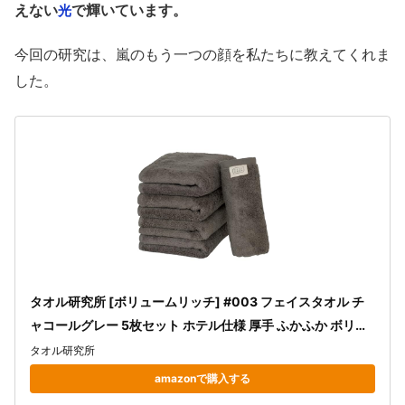
えない
で輝いています。
光
今回の研究は、嵐のもう一つの顔を私たちに教えてくれま
した。
タオル研究所 [ボリュームリッチ] #003 フェイスタオル チ
ャコールグレー 5枚セット ホテル仕様 厚手 ふかふか ボリュ
ーム 高速吸水 耐久性 綿100% 480GSM JapanTechnology
タオル研究所
amazonで購入する