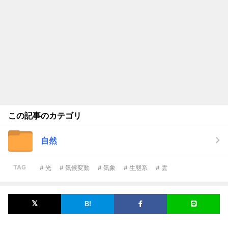
この記事のカテゴリ
自然
TAG
# 光
# 気候変動
# 気象
# 生態系
# 雲