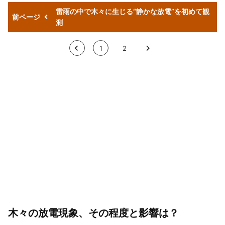
雷雨の中で木々に生じる“静かな放電”を初めて観
前ページ
測
<
1
2
>
木々の放電現象、その程度と影響は？