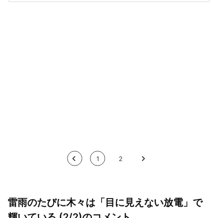
<
1
2
>
雷雨のたびに木々は「目に見えない放電」で
輝いている (2/2)のコメント