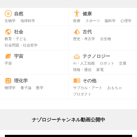
自然
健康
生物学
地球科学
医療
スポーツ
脳科学
心理学
社会
古代
教育・子ども
歴史・考古学
古生物
社会問題・社会哲学
宇宙
テクノロジー
宇宙
AI・人工知能
ロボット
交通
情報・通信
家電
理化学
その他
物理学
量子論
数学
サブカル・アート
おもちゃ
プロダクト
ナゾロジーチャンネル動画公開中