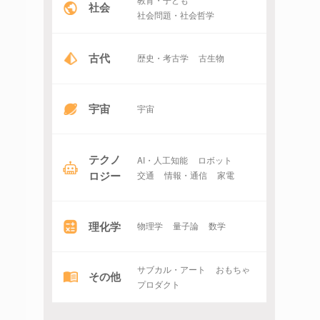
社会
社会問題・社会哲学
古代
歴史・考古学
古生物
宇宙
宇宙
テクノ
AI・人工知能
ロボット
ロジー
交通
情報・通信
家電
理化学
物理学
量子論
数学
サブカル・アート
おもちゃ
その他
プロダクト