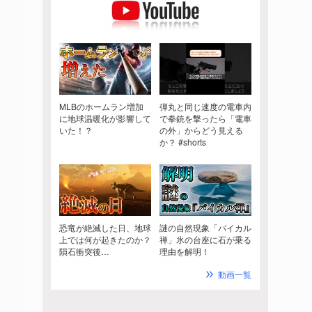
MLBのホームラン増加
弾丸と同じ速度の電車内
に地球温暖化が影響して
で拳銃を撃ったら「電車
いた！？
の外」からどう見える
か？ #shorts
恐竜が絶滅した日、地球
謎の自然現象「バイカル
上では何が起きたのか？
禅」氷の台座に石が乗る
隕石衝突後…
理由を解明！
動画一覧