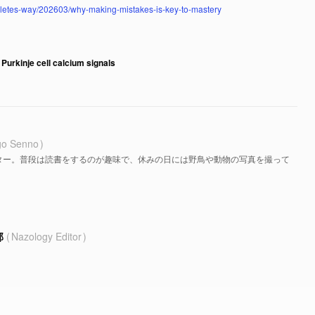
hletes-way/202603/why-making-mistakes-is-key-to-mastery
 Purkinje cell calcium signals
go Senno
ター。普段は読書をするのが趣味で、休みの日には野鳥や動物の写真を撮って
部
Nazology Editor