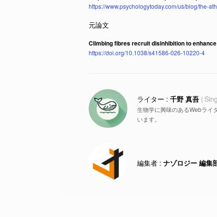
https://www.psychologytoday.com/us/blog/the-at
Climbing fibres recruit disinhibition to enhance
https://doi.org/10.1038/s41586-026-10220-4
千野 真吾
Sin
生物学に興味のあるWebライ
います。
ナゾロジー 編集