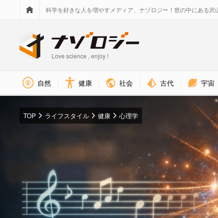
科学を好きな人を増やすメディア、ナゾロジー！世の中にある沢
Love science , enjoy !
社会
古代
宇宙
自然
健康
TOP
ライフスタイル
健康
心理学