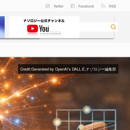
Twitter
Facebook
RSS
Credit:Generated by OpenAI’s DALL·E,ナゾロジー編集部