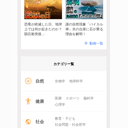
恐竜が絶滅した日、地球
謎の自然現象「バイカル
上では何が起きたのか？
禅」氷の台座に石が乗る
隕石衝突後…
理由を解明！
動画一覧
カテゴリー覧
自然
生物学
地球科学
医療
スポーツ
脳科学
健康
心理学
教育・子ども
社会
社会問題・社会哲学