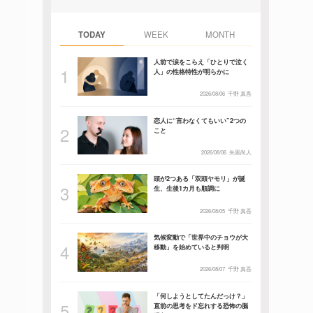
TODAY
WEEK
MONTH
人前で涙をこらえ「ひとりで泣く
人」の性格特性が明らかに
2026/08/06
千野 真吾
恋人に“言わなくてもいい”2つの
こと
2026/08/06
矢黒尚人
頭が2つある「双頭ヤモリ」が誕
生、生後1カ月も順調に
2026/08/05
千野 真吾
気候変動で「世界中のチョウが大
移動」を始めていると判明
2026/08/07
千野 真吾
「何しようとしてたんだっけ？」
直前の思考をド忘れする恐怖の脳