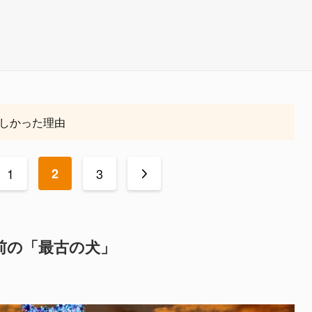
しかった理由
1
2
3
>
年前の「最古の犬」