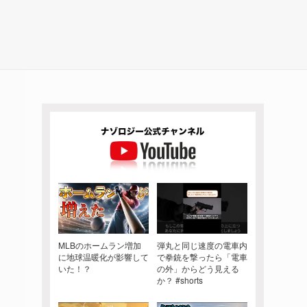
MLBのホームラン増加
弾丸と同じ速度の電車内
に地球温暖化が影響して
で拳銃を撃ったら「電車
いた！？
の外」からどう見える
か？ #shorts