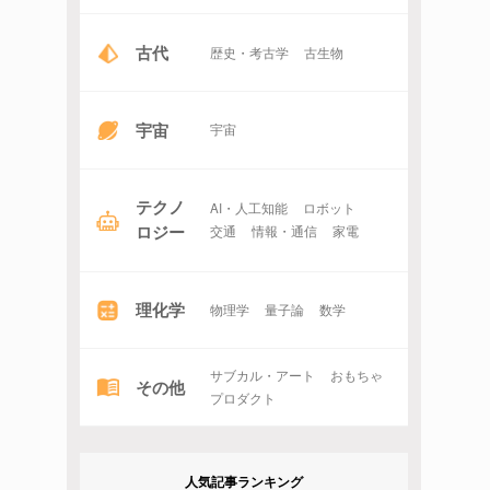
古代
歴史・考古学
古生物
宇宙
宇宙
テクノ
AI・人工知能
ロボット
ロジー
交通
情報・通信
家電
理化学
物理学
量子論
数学
サブカル・アート
おもちゃ
その他
プロダクト
人気記事ランキング