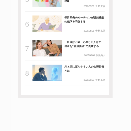
現象
2026/08/06
千野 真吾
毎日30分のルーティンが認知機能
の低下を予防する
2026/08/06
千野 真吾
「自分は不遇」と感じる人ほど、
他者を“利用価値”で判断する
2026/08/06
矢黒尚人
AIと恋に落ちやすい人の心理特徴
とは
2026/08/07
千野 真吾