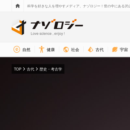
科学を好きな人を増やすメディア、ナゾロジー！世の中にある沢
Love science , enjoy !
社会
古代
宇宙
自然
健康
TOP
古代
歴史・考古学