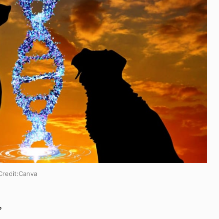
dit:Canva
？