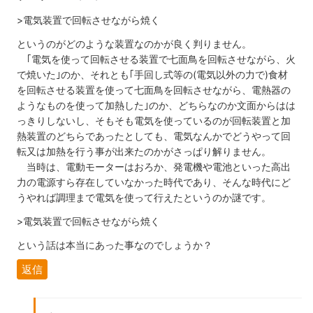
>電気装置で回転させながら焼く
というのがどのような装置なのかが良く判りません。
｢電気を使って回転させる装置で七面鳥を回転させながら、火
で焼いた｣のか、それとも｢手回し式等の(電気以外の力で)食材
を回転させる装置を使って七面鳥を回転させながら、電熱器の
ようなものを使って加熱した｣のか、どちらなのか文面からはは
っきりしないし、そもそも電気を使っているのが回転装置と加
熱装置のどちらであったとしても、電気なんかでどうやって回
転又は加熱を行う事が出来たのかがさっぱり解りません。
当時は、電動モーターはおろか、発電機や電池といった高出
力の電源すら存在していなかった時代であり、そんな時代にど
うやれば調理まで電気を使って行えたというのか謎です。
>電気装置で回転させながら焼く
という話は本当にあった事なのでしょうか？
返信