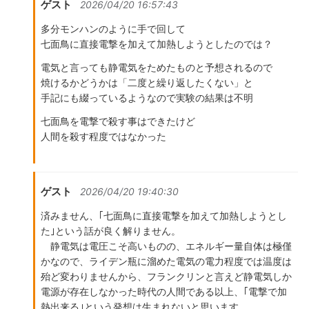
ゲスト
2026/04/20 16:57:43
多分モンハンのように手で回して
七面鳥に直接電撃を加えて加熱しようとしたのでは？
電気と言っても静電気をためたものと予想されるので
焼けるかどうかは「二度と繰り返したくない」と
手記にも綴っているようなので実験の結果は不明
七面鳥を電撃で殺す事はできたけど
人間を殺す程度ではなかった
ゲスト
2026/04/20 19:40:30
済みません、｢七面鳥に直接電撃を加えて加熱しようとし
た｣という話が良く解りません。
静電気は電圧こそ高いものの、エネルギー量自体は極僅
かなので、ライデン瓶に溜めた電気の電力程度では温度は
殆ど変わりませんから、フランクリンと言えど静電気しか
電源が存在しなかった時代の人間である以上、｢電撃で加
熱出来る｣という発想は生まれないと思います。