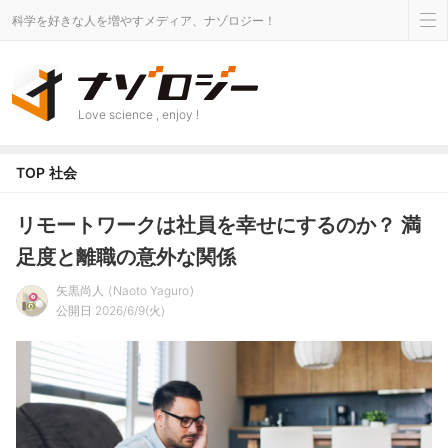
科学を好きな人を増やすメディア、ナゾロジー！
Love science , enjoy !
TOP
社会
リモートワークは社員を幸せにするのか？ 満
足度と離職の意外な関係
矢黒尚人
Naoto Yaguro
公開日 2026/6/9(火)