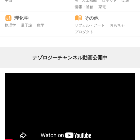
宇宙
AI・人工知能
ロボット
交通
情報・通信
家電
理化学
その他
物理学
量子論
数学
サブカル・アート
おもちゃ
プロダクト
ナゾロジーチャンネル動画公開中