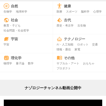
自然
健康
生物学
地球科学
医療
スポーツ
脳科学
心理学
社会
古代
教育・子ども
歴史・考古学
古生物
社会問題・社会哲学
宇宙
テクノロジー
宇宙
AI・人工知能
ロボット
交通
情報・通信
家電
理化学
その他
物理学
量子論
数学
サブカル・アート
おもちゃ
プロダクト
ナゾロジーチャンネル動画公開中