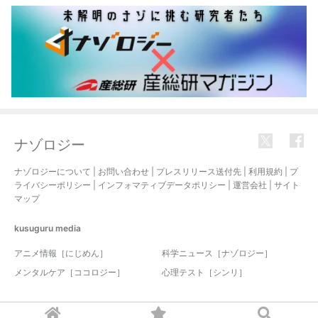
ナゾロジー
ナゾロジーについて
|
お問い合わせ
|
プレスリリース送付先
|
利用規約
|
プ
ライバシーポリシー
|
インフォマティブデータポリシー
|
運営会社
|
サイト
マップ
kusuguru
media
アニメ情報［にじめん］
科学ニュース［ナゾロジー］
メンタルケア［ココロジー］
心理テスト［シンリ］
© 2017-2026 nazology. all rights reserved.