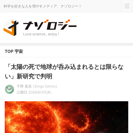
科学を好きな人を増やすメディア、ナゾロジー！
Love science , enjoy !
TOP
宇宙
「太陽の死で地球が呑み込まれるとは限らな
い」新研究で判明
千野 真吾
Singo Senno
公開日 2026/6/30(火)