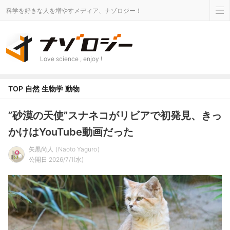
科学を好きな人を増やすメディア、ナゾロジー！
Love science , enjoy !
TOP
自然
生物学
動物
”砂漠の天使”スナネコがリビアで初発見、きっ
かけはYouTube動画だった
矢黒尚人
Naoto Yaguro
公開日 2026/7/1(水)