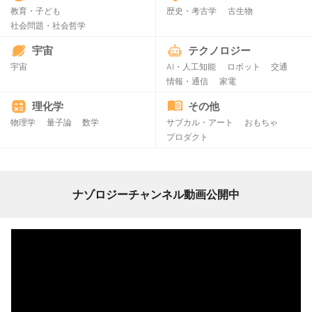
教育・子ども
歴史・考古学
古生物
社会問題・社会哲学
宇宙
テクノロジー
宇宙
AI・人工知能
ロボット
交通
情報・通信
家電
理化学
その他
物理学
量子論
数学
サブカル・アート
おもちゃ
プロダクト
ナゾロジーチャンネル動画公開中