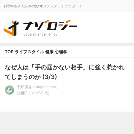
科学を好きな人を増やすメディア、ナゾロジー！
Love science , enjoy !
TOP
ライフスタイル
健康
心理学
なぜ人は「手の届かない相手」に強く惹かれ
てしまうのか (3/3)
千野 真吾
Singo Senno
公開日 2026/7/7(火)