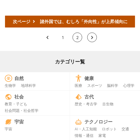
次ページ
諸外国では、むしろ「外向性」が上昇傾向に
<
1
2
>
カテゴリー覧
自然
健康
生物学
地球科学
医療
スポーツ
脳科学
心理学
社会
古代
教育・子ども
歴史・考古学
古生物
社会問題・社会哲学
宇宙
テクノロジー
宇宙
AI・人工知能
ロボット
交通
情報・通信
家電