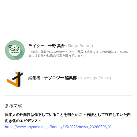
千野 真吾
Singo Senno
生物学に興味のあるWebライター。普段は読書をするのが趣味で、休みの
日には野鳥や動物の写真を撮っています。
ナゾロジー 編集部
Nazology Editor
日本人の外向性は低下していることを明らかに ～言説として存在していた内
向き化のエビデンス～
https://www.aoyama.ac.jp/faculty115/2026/news_20260706_01