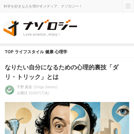
科学を好きな人を増やすメディア、ナゾロジー！
Love science , enjoy !
TOP
ライフスタイル
健康
心理学
なりたい自分になるための心理的裏技「ダ
リ・トリック」とは
千野 真吾
Singo Senno
公開日 2026/7/7(火)