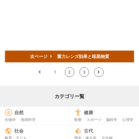
次ページ
重力レンズ効果と暗黒物質
<
1
2
3
>
カテゴリー覧
自然
健康
生物学
地球科学
医療
スポーツ
脳科学
心理学
社会
古代
教育・子ども
歴史・考古学
古生物