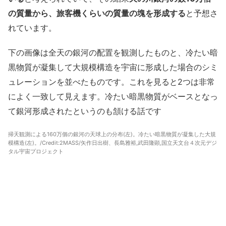
の質量から、旅客機くらいの質量の塊を形成する
と予想さ
れています。
下の画像は全天の銀河の配置を観測したものと、冷たい暗
黒物質が凝集して大規模構造を宇宙に形成した場合のシミ
ュレーションを並べたものです。これを見ると2つは非常
によく一致して見えます。冷たい暗黒物質がベースとなっ
て銀河形成されたというのも頷ける話です
掃天観測による160万個の銀河の天球上の分布(左)。冷たい暗黒物質が凝集した大規
模構造(左)。/Credit:2MASS/矢作日出樹、長島雅裕,武田隆顕,国立天文台４次元デジ
タル宇宙プロジェクト