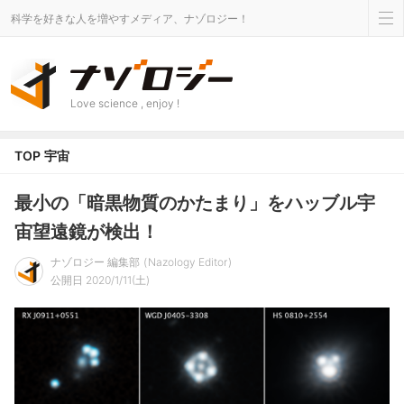
科学を好きな人を増やすメディア、ナゾロジー！
Love science , enjoy !
TOP
宇宙
最小の「暗黒物質のかたまり」をハッブル宇
宙望遠鏡が検出！
ナゾロジー 編集部
Nazology Editor
公開日 2020/1/11(土)