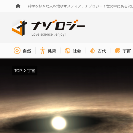
科学を好きな人を増やすメディア、ナゾロジー！世の中にある沢
Love science , enjoy !
社会
古代
宇宙
自然
健康
TOP
宇宙