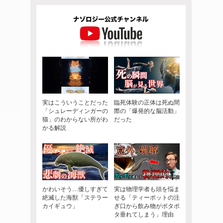
実はこういうことだった
臨死体験の正体は死ぬ間
「シュレーディンガーの
際の「爆発的な脳活動」
猫」のわからない所がわ
だった
かる解説
かわいそう…優しすぎて
実は物理学者も頭を悩ま
絶滅した海獣「ステラー
せる「ティーポットの注
カイギュウ」
ぎ口から飲み物がポタポ
タ垂れてしまう」理由