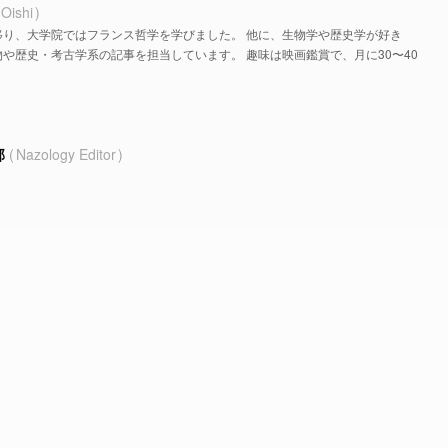
 Oishi
移り、大学院ではフランス哲学を学びました。 他に、生物学や歴史学が好き
や歴史・考古学系の記事を担当しています。 趣味は映画鑑賞で、月に30〜40
部
Nazology Editor