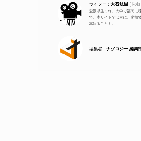
大石航樹
Koki
愛媛県生まれ。大学で福岡に
で、本サイトでは主に、動植物
本観ることも。
ナゾロジー 編集