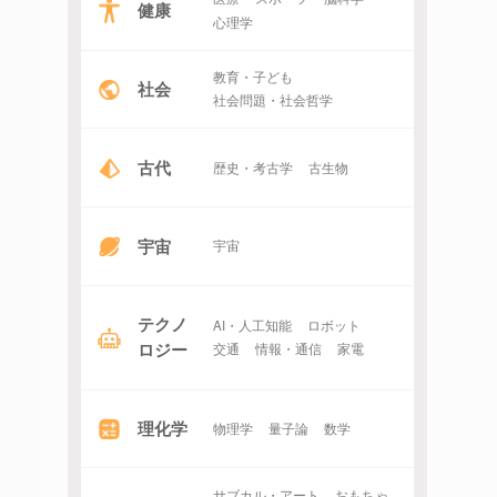
健康
心理学
教育・子ども
社会
社会問題・社会哲学
古代
歴史・考古学
古生物
宇宙
宇宙
テクノ
AI・人工知能
ロボット
ロジー
交通
情報・通信
家電
理化学
物理学
量子論
数学
サブカル・アート
おもちゃ