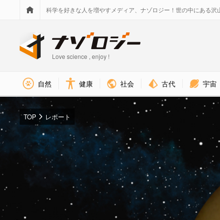
科学を好きな人を増やすメディア、ナゾロジー！世の中にある沢
Love science , enjoy !
社会
古代
宇宙
自然
健康
TOP
レポート