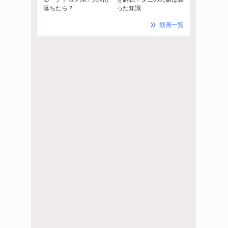
落ちたら？
った知識
動画一覧