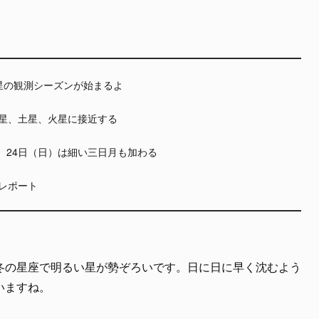
木星の観測シーズンが始まるよ
が木星、土星、火星に接近する
近。24日（日）は細い三日月も加わる
レポート
冬の星座で明るい星が勢ぞろいです。日に日に早く沈むよう
いますね。