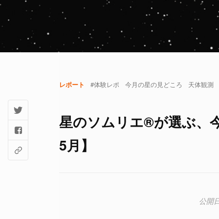
レポート
#体験レポ
今月の星の見どころ
天体観測
星のソムリエ®が選ぶ、今
5月】