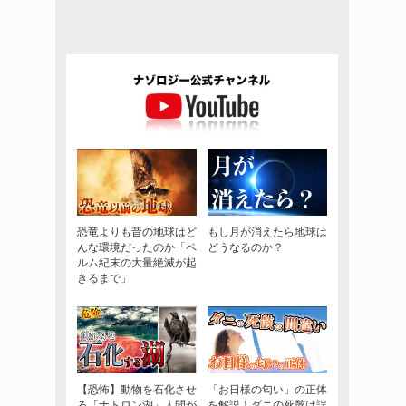
恐竜よりも昔の地球はど
もし月が消えたら地球は
んな環境だったのか「ペ
どうなるのか？
ルム紀末の大量絶滅が起
きるまで」
【恐怖】動物を石化させ
「お日様の匂い」の正体
る「ナトロン湖」人間が
を解説！ダニの死骸は誤