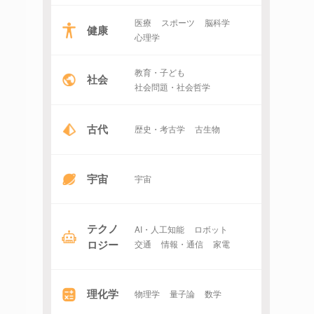
医療
スポーツ
脳科学
健康
心理学
教育・子ども
社会
社会問題・社会哲学
古代
歴史・考古学
古生物
宇宙
宇宙
テクノ
AI・人工知能
ロボット
ロジー
交通
情報・通信
家電
理化学
物理学
量子論
数学