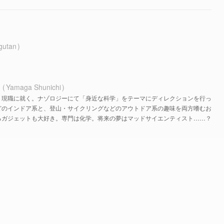
gutan
ち
Yamaga Shunichi
、現職に就く。ナゾロジーにて「身近な科学」をテーマにディレクションを行っ
どのインドア系と、登山・サイクリングなどのアウトドア系の趣味を両方嗜むお
るガジェットも大好き。専門は化学。将来の夢はマッドサイエンティスト……？