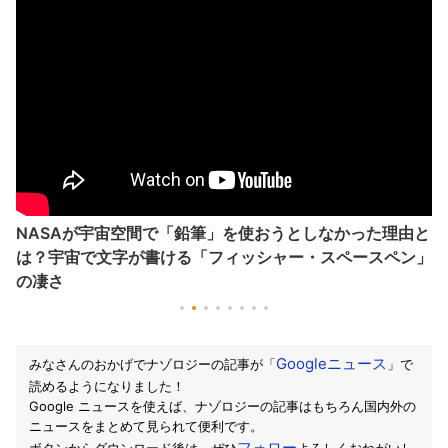
ASAが宇宙空間で「鉛筆」を使おうとしなかった理由と
真
？宇宙で文字が書ける「フィッシャー・スペースペン」
はな
凄さ
Googleニュース
みなさんのおかげでナゾロジーの記事が「
」で
読めるようになりました！
Google ニュースを使えば、ナゾロジーの記事はもちろん国内外の
ニュースをまとめて見られて便利です。
フォロー
ボタンからダウンロード後は、ぜひ
よろしくおねがいし