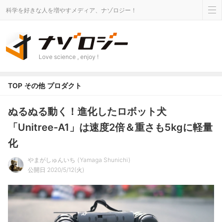
科学を好きな人を増やすメディア、ナゾロジー！
Love science , enjoy !
TOP
その他
プロダクト
ぬるぬる動く！進化したロボット犬
「Unitree-A1」は速度2倍＆重さも5kgに軽量
化
やまがしゅんいち
Yamaga Shunichi
公開日 2020/5/12(火)