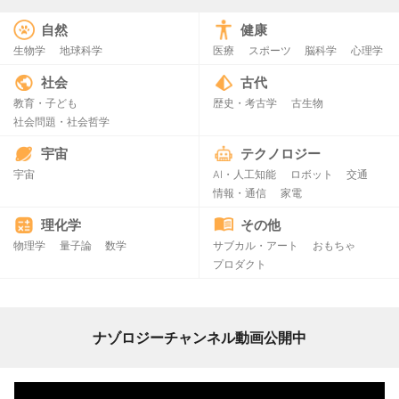
自然
健康
生物学
地球科学
医療
スポーツ
脳科学
心理学
社会
古代
教育・子ども
歴史・考古学
古生物
社会問題・社会哲学
宇宙
テクノロジー
宇宙
AI・人工知能
ロボット
交通
情報・通信
家電
理化学
その他
物理学
量子論
数学
サブカル・アート
おもちゃ
プロダクト
ナゾロジーチャンネル動画公開中