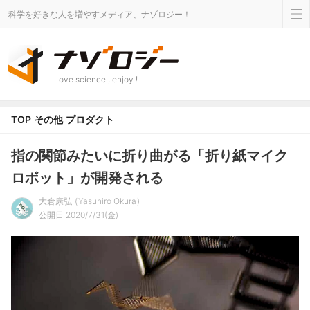
科学を好きな人を増やすメディア、ナゾロジー！
Love science , enjoy !
TOP
その他
プロダクト
指の関節みたいに折り曲がる「折り紙マイク
ロボット」が開発される
大倉康弘
Yasuhiro Okura
公開日 2020/7/31(金)