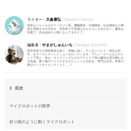
大倉康弘
Yasuhiro Okura
得意なジャンルはテクノロジー系。機械構造・生物構造・社会構造など構
造を把握するのが好き。科学的で不思議なおもちゃにも目がない。趣味は
読書で、読み始めたら朝になってるタイプ。
やまがしゅんいち
Yamaga Shunichi
高等学校での理科教員を経て、現職に就く。ナゾロジーにて「身近な科
学」をテーマにディレクションを行っています。アニメ・ゲームなどのイ
ンドア系と、登山・サイクリングなどのアウトドア系の趣味を両方嗜むお
天気屋。乗り物やワクワクするガジェットも大好き。専門は化学。将来の
夢はマッドサイエンティスト……？
目次
マイクロボットの限界
折り紙のように動くマイクロボット