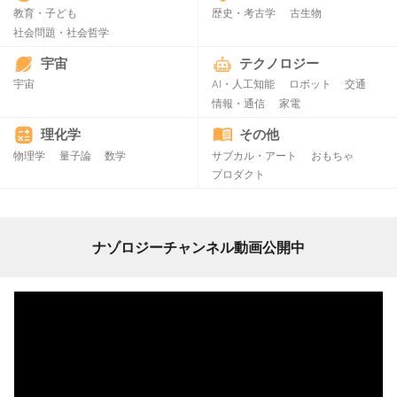
教育・子ども
歴史・考古学
古生物
社会問題・社会哲学
宇宙
テクノロジー
宇宙
AI・人工知能
ロボット
交通
情報・通信
家電
理化学
その他
物理学
量子論
数学
サブカル・アート
おもちゃ
プロダクト
ナゾロジーチャンネル動画公開中