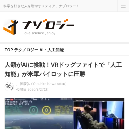
科学を好きな人を増やすメディア、ナゾロジー！
Love science , enjoy !
TOP
テクノロジー
AI・人工知能
人類がAIに挑戦！VRドッグファイトで「人工
知能」が米軍パイロットに圧勝
川勝康弘
Yasuhiro Kawakatsu
公開日 2020/8/27(木)