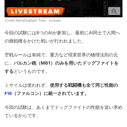
/Credit:AlphaDogfight Trials .
youtube
今回の試験には8つのAIが参加し、最初にAI同士で人間へ
の挑戦権をかけた戦いが行われました。
空戦ルールは単純で、重力など現実世界の物理法則の元
に、
バルカン砲（M61）のみを用いたドッグファイトを
する
というものです。
ミサイルは使われず、
使用する戦闘機も全て同じ性能の
（ファルコン）に統一されています。
F16
今回の試験は、あくまでドッグファイトの性能を追い求め
ているからです。