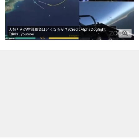
人類とAIの空戦勝負はどうなるか？/Credit:AlphaDogfight
Trials .
youtube