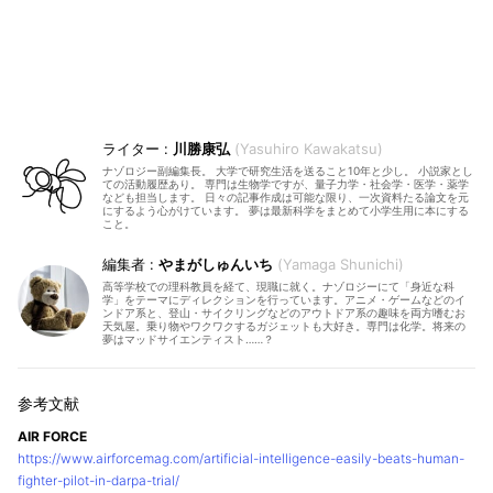
川勝康弘
Yasuhiro Kawakatsu
ナゾロジー副編集長。 大学で研究生活を送ること10年と少し。 小説家とし
ての活動履歴あり。 専門は生物学ですが、量子力学・社会学・医学・薬学
なども担当します。 日々の記事作成は可能な限り、一次資料たる論文を元
にするよう心がけています。 夢は最新科学をまとめて小学生用に本にする
こと。
やまがしゅんいち
Yamaga Shunichi
高等学校での理科教員を経て、現職に就く。ナゾロジーにて「身近な科
学」をテーマにディレクションを行っています。アニメ・ゲームなどのイ
ンドア系と、登山・サイクリングなどのアウトドア系の趣味を両方嗜むお
天気屋。乗り物やワクワクするガジェットも大好き。専門は化学。将来の
夢はマッドサイエンティスト……？
AIR FORCE
https://www.airforcemag.com/artificial-intelligence-easily-beats-human-
fighter-pilot-in-darpa-trial/