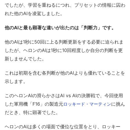
でしたが、学習を重ねるにつれ、プリセットの情報に囚わ
れた他のAIを凌駕しました。
他のAIと最も顕著な違いが出たのは「判断力」です。
他のAIは1秒に50回に上る判断更新をする必要に迫られま
したが、ヘロンのAIは1秒に10回程度しか自分の判断を更
新しませんでした。
これは初期を含む各判断が他のAIよりも優れていることを
示します。
このヘロンAIの滑らかさはAI vs AIの決勝戦で、今回使用
した軍用機「F16」の製造元
に挑ん
ロッキード・マーティン
だとき、特に顕著でした。
ヘロンのAIは多くの場面で優位な位置をとり、ロッキー