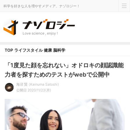
科学を好きな人を増やすメディア、ナゾロジー！
Love science , enjoy !
TOP
ライフスタイル
健康
脳科学
「1度見た顔を忘れない」オドロキの顔認識能
力者を探すためのテストがwebで公開中
海沼 賢
Kainuma Satoshi
公開日 2020/11/23(月)