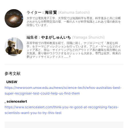
海沼 賢
Kainuma Satoshi
大学では電気電子工学、大学院では知識科学を専攻。科学進歩と共に分断
されがちな分野間交流の場、一般の人々が科学知識とふれあう場の創出を
目指しています。
やまがしゅんいち
Yamaga Shunichi
高等学校での理科教員を経て、現職に就く。ナゾロジーにて「身近な科
学」をテーマにディレクションを行っています。アニメ・ゲームなどのイ
ンドア系と、登山・サイクリングなどのアウトドア系の趣味を両方嗜むお
天気屋。乗り物やワクワクするガジェットも大好き。専門は化学。将来の
夢はマッドサイエンティスト……？
UNSW
https://newsroom.unsw.edu.au/news/science-tech/whos-australias-best-
super-recogniser-test-could-help-us-find-them
, sciencealert
https://www.sciencealert.com/think-you-re-good-at-recognising-faces-
scientists-want-you-to-try-this-test