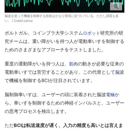
脳波を使って機械を制御する技術はかなり実現に近づいている。ただし課題も多
い。 / Credit:canva
ポルトガル、コインブラ大学システム
研究所の研
ロボット
究チームは、重い障がいを持つ人が電動車いすを制御する
ためのさまざまなアプローチをテストしました。
重度の運動障がいを持つ人は、
の動きが必要な従来の
筋肉
電動車いすでは苦労することがあり、この代替として
波
脳
で機械を制御するBCIが注目されています。
脳制御車いすは、ユーザーの頭に装着された脳波
か
電極
ら、車いすを制御するための神経インパルスと、ユーザー
の思考プロセスを検出します。
ただ
BCIは転送速度が遅く、入力の精度も高いとは言えま