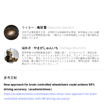
海沼 賢
Kainuma Satoshi
大学では電気電子工学、大学院では知識科学を専攻。科学進歩と共に分断
されがちな分野間交流の場、一般の人々が科学知識とふれあう場の創出を
目指しています。
やまがしゅんいち
Yamaga Shunichi
高等学校での理科教員を経て、現職に就く。ナゾロジーにて「身近な科
学」をテーマにディレクションを行っています。アニメ・ゲームなどのイ
ンドア系と、登山・サイクリングなどのアウトドア系の趣味を両方嗜むお
天気屋。乗り物やワクワクするガジェットも大好き。専門は化学。将来の
夢はマッドサイエンティスト……？
New approach for brain-controlled wheelchairs could achieve 99%
driving accuracy（academictimes）
https://academictimes.com/researchers-show-new-approach-for-brain-
controlled-wheelchairs-with-99-driving-accuracy/