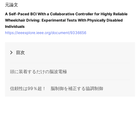
A Self-Paced BCI With a Collaborative Controller for Highly Reliable
Wheelchair Driving: Experimental Tests With Physically Disabled
Individuals
https://ieeexplore.ieee.org/document/9336656
目次
頭に装着するだけの脳波電極
信頼性は99％超！ 脳制御を補正する協調制御