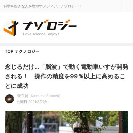
科学を好きな人を増やすメディア、ナゾロジー！
Love science , enjoy !
TOP
テクノロジー
念じるだけ…「脳波」で動く電動車いすが開発
される！ 操作の精度を99％以上に高めるこ
とに成功
海沼 賢
Kainuma Satoshi
公開日 2021/3/2(火)