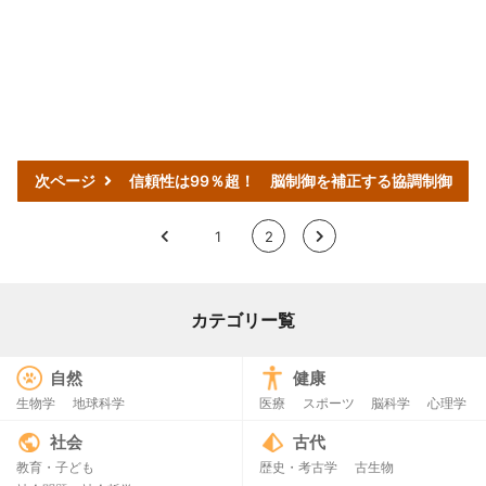
次ページ
信頼性は99％超！ 脳制御を補正する協調制御
<
1
2
>
カテゴリー覧
自然
健康
生物学
地球科学
医療
スポーツ
脳科学
心理学
社会
古代
教育・子ども
歴史・考古学
古生物