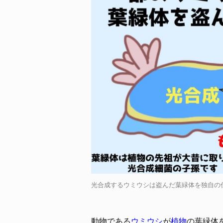
光合成するウミウシは盗んだ葉緑体を独自の仕組みで
動物である
ウミウシ
が
植物
の葉緑体