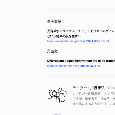
光合成するウミウシ、チドリミドリガイのゲノム
という従来の説を覆す〜
https://www.nibb.ac.jp/press/2021/05/27.html
Chloroplast acquisition without the gene trans
https://elifesciences.org/articles/60176
川勝康弘
Yasu
ナゾロジー副編集長。 大学で
ですが、量子力学・社会学・
文を元にするよう心がけていま