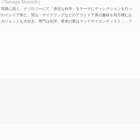
ち
Yamaga Shunichi
、現職に就く。ナゾロジーにて「身近な科学」をテーマにディレクションを行っ
どのインドア系と、登山・サイクリングなどのアウトドア系の趣味を両方嗜むお
るガジェットも大好き。専門は化学。将来の夢はマッドサイエンティスト……？