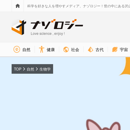
科学を好きな人を増やすメディア、ナゾロジー！世の中にある沢
Love science , enjoy !
社会
古代
宇宙
自然
健康
TOP
自然
生物学