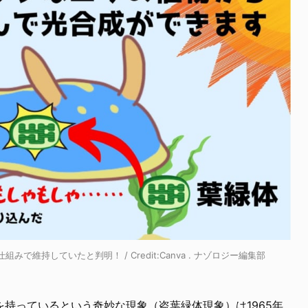
維持していたと判明！ / Credit:Canva . ナゾロジー編集部
を持っているという奇妙な現象（盗葉緑体現象）は1965年