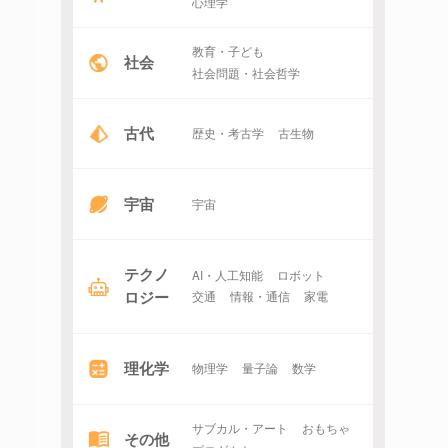
心理学
教育・子ども
社会
社会問題・社会哲学
古代
歴史・考古学
古生物
宇宙
宇宙
テクノ
AI・人工知能
ロボット
ロジー
交通
情報・通信
家電
理化学
物理学
量子論
数学
サブカル・アート
おもちゃ
その他