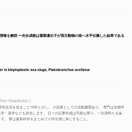
情報を解読 〜光合成能は藻類遺伝子が宿主動物の核へ水平伝搬した結果である
fer in kleptoplastic sea slugs, Plakobranchus ocellatus
hiro Kawakatsu
研究生活を送ること10年と少し。 小説家としての活動履歴あり。 専門は生物学
医学・薬学なども担当します。 日々の記事作成は可能な限り、一次資料たる論
す。 夢は最新科学をまとめて小学生用に本にすること。