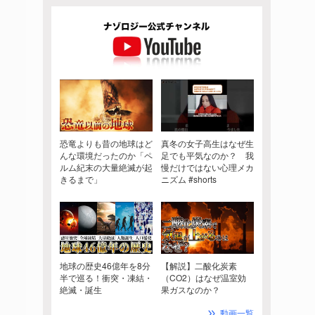
恐竜よりも昔の地球はど
真冬の女子高生はなぜ生
んな環境だったのか「ペ
足でも平気なのか？ 我
ルム紀末の大量絶滅が起
慢だけではない心理メカ
きるまで」
ニズム #shorts
地球の歴史46億年を8分
【解説】二酸化炭素
半で巡る！衝突・凍結・
（CO2）はなぜ温室効
絶滅・誕生
果ガスなのか？
動画一覧