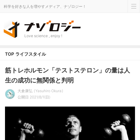
科学を好きな人を増やすメディア、ナゾロジー！
Love science , enjoy !
TOP
ライフスタイル
筋トレホルモン「テストステロン」の量は人
生の成功に無関係と判明
大倉康弘
Yasuhiro Okura
公開日 2021/8/1(日)