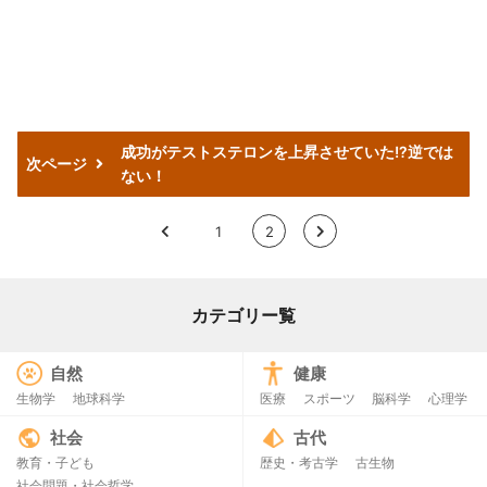
成功がテストステロンを上昇させていた!?逆では
次ページ
ない！
<
1
2
>
カテゴリー覧
自然
健康
生物学
地球科学
医療
スポーツ
脳科学
心理学
社会
古代
教育・子ども
歴史・考古学
古生物
社会問題・社会哲学