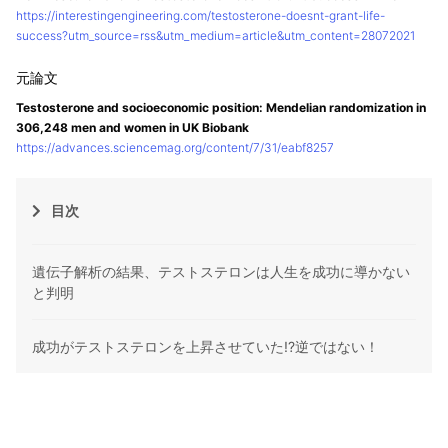
https://interestingengineering.com/testosterone-doesnt-grant-life-
success?utm_source=rss&utm_medium=article&utm_content=28072021
Testosterone and socioeconomic position: Mendelian randomization in
306,248 men and women in UK Biobank
https://advances.sciencemag.org/content/7/31/eabf8257
目次
遺伝子解析の結果、テストステロンは人生を成功に導かない
と判明
成功がテストステロンを上昇させていた!?逆ではない！