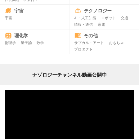
宇宙
テクノロジー
宇宙
AI・人工知能
ロボット
交通
情報・通信
家電
理化学
その他
物理学
量子論
数学
サブカル・アート
おもちゃ
プロダクト
ナゾロジーチャンネル動画公開中