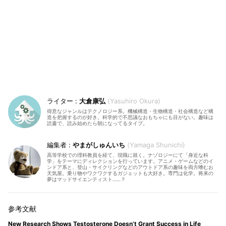
大倉康弘
Yasuhiro Okura
得意なジャンルはテクノロジー系。機械構造・生物構造・社会構造など構
造を把握するのが好き。科学的で不思議なおもちゃにも目がない。趣味は
読書で、読み始めたら朝になってるタイプ。
やまがしゅんいち
Yamaga Shunichi
高等学校での理科教員を経て、現職に就く。ナゾロジーにて「身近な科
学」をテーマにディレクションを行っています。アニメ・ゲームなどのイ
ンドア系と、登山・サイクリングなどのアウトドア系の趣味を両方嗜むお
天気屋。乗り物やワクワクするガジェットも大好き。専門は化学。将来の
夢はマッドサイエンティスト……？
New Research Shows Testosterone Doesn’t Grant Success in Life