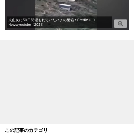
火山灰に50日間埋もれていたハチの巣箱 / Credit:
H-H
News/youtube（2021）
この記事のカテゴリ