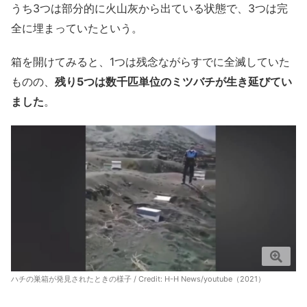
うち3つは部分的に火山灰から出ている状態で、3つは完
全に埋まっていたという。
箱を開けてみると、1つは残念ながらすでに全滅していた
ものの、
残り5つは数千匹単位のミツバチが生き延びてい
ました
。
ハチの巣箱が発見されたときの様子 / Credit:
H-H News/youtube（2021）