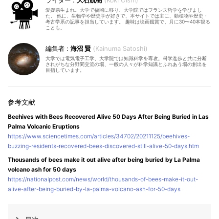
大石航樹
Koki Oishi
愛媛県生まれ。大学で福岡に移り、大学院ではフランス哲学を学びまし
た。 他に、生物学や歴史学が好きで、本サイトでは主に、動植物や歴史・
考古学系の記事を担当しています。 趣味は映画鑑賞で、月に30〜40本観る
ことも。
海沼 賢
Kainuma Satoshi
大学では電気電子工学、大学院では知識科学を専攻。科学進歩と共に分断
されがちな分野間交流の場、一般の人々が科学知識とふれあう場の創出を
目指しています。
Beehives with Bees Recovered Alive 50 Days After Being Buried in Las
Palma Volcanic Eruptions
https://www.sciencetimes.com/articles/34702/20211125/beehives-
buzzing-residents-recovered-bees-discovered-still-alive-50-days.htm
Thousands of bees make it out alive after being buried by La Palma
volcano ash for 50 days
https://nationalpost.com/news/world/thousands-of-bees-make-it-out-
alive-after-being-buried-by-la-palma-volcano-ash-for-50-days