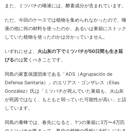
また、ミツバチの唾液には、酵素成分が含まれています。
ただ、今回のケースでは植物を集められなかったので、唾
液の他に何の材料を使ったのか、あるいは巣箱にストック
していた植物を使ったのかは分かっていません。
いずれにせよ、
火山灰の下でミツバチが50日間も生き延
びる
のは驚くべきことです。
同島の家畜保護団体である「ADS（Agrupación de
Defensa Sanitaria）」のエリアス・ゴンザレス（Elias
González）氏は「ミツバチが死んでいた巣箱も、火山灰
が死因ではなく、もともと弱っていた可能性が高い」と話
しています。
同島の養蜂では、春先になると、1つの巣箱に3万〜4万匹
のミツバチが集まって、島中の植物の受粉に大忙しになる