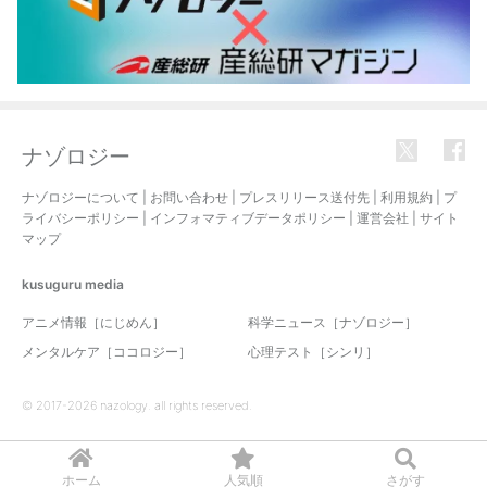
ナゾロジー
ナゾロジーについて
|
お問い合わせ
|
プレスリリース送付先
|
利用規約
|
プ
ライバシーポリシー
|
インフォマティブデータポリシー
|
運営会社
|
サイト
マップ
kusuguru
media
アニメ情報［にじめん］
科学ニュース［ナゾロジー］
メンタルケア［ココロジー］
心理テスト［シンリ］
© 2017-2026 nazology. all rights reserved.
ホーム
人気順
さがす