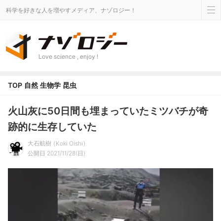
科学を好きな人を増やすメディア、ナゾロジー！
Love science , enjoy !
TOP
自然
生物学
昆虫
火山灰に50日間も埋まっていたミツバチが奇
跡的に生存していた
大石航樹
Koki Oishi
公開日 2021/11/28(日)