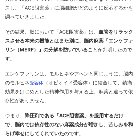
スし、「ACE阻害薬」に脳細胞がどのように反応するかを
調べていきました。
その結果、脳において「ACE阻害薬」は、
血管をリラック
スさせる本来の機能とはまた別に、脳内麻薬「エンケファ
リン（MERF）」の分解を防いでいる
ことが判明したので
す。
エンケファリンは、モルヒネやアヘンと同じように、脳内
のモルヒネ
（オピオイド受容体）に結合して、鎮痛
受容体
効果をはじめとした精神作用を与える上、麻薬と違って依
存性がありません。
つまり、
降圧剤である「ACE阻害薬」を服用するだけ
で、脳内では依存性のない麻薬成分が増加し、苦しみを和
らげ幸せにしてくれていた
のです。