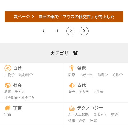
次ページ
血圧の薬で「マウスの社交性」が向上した
<
1
2
>
カテゴリー覧
自然
健康
生物学
地球科学
医療
スポーツ
脳科学
心理学
社会
古代
教育・子ども
歴史・考古学
古生物
社会問題・社会哲学
宇宙
テクノロジー
宇宙
AI・人工知能
ロボット
交通
情報・通信
家電