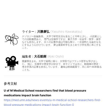
川勝康弘
Yasuhiro Kawakatsu
ナゾロジー副編集長。 大学で研究生活を送ること10年と少し。 小説家とし
ての活動履歴あり。 専門は生物学ですが、量子力学・社会学・医学・薬学
なども担当します。 日々の記事作成は可能な限り、一次資料たる論文を元
にするよう心がけています。 夢は最新科学をまとめて小学生用に本にする
こと。
大石航樹
Koki Oishi
愛媛県生まれ。大学で福岡に移り、大学院ではフランス哲学を学びまし
た。 他に、生物学や歴史学が好きで、本サイトでは主に、動植物や歴史・
考古学系の記事を担当しています。 趣味は映画鑑賞で、月に30〜40本観る
ことも。
U of M Medical School researchers find that blood pressure
medications impact brain function
https://med.umn.edu/news-events/u-m-medical-school-researchers-find-
blood-pressure-medications-impact-brain-function-0