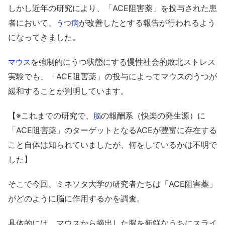
しかし近年の研究により、「ACE阻害薬」を投与された患
者において、
が改善したとする報告が行われるよう
うつ病
になってきました。
を強制的にうつ状態にする慢性社会的敗北ストレス
マウス
実験でも、「ACE阻害薬」の投与によってマウスのうつが
緩和することが判明しています。
【※これまでの研究で、
の報酬系（快楽の発生源）に
脳
「ACE阻害薬」のターゲットとなるACEが豊富に存在する
こと自体は知られていましたが、何をしているかは不明で
した】
そこで今回、ミネソタ大学の研究者たちは「ACE阻害薬」
がどのように脳に作用するかを調査。
具体的には、マウスから摘出した脳を新鮮なうちにスライ