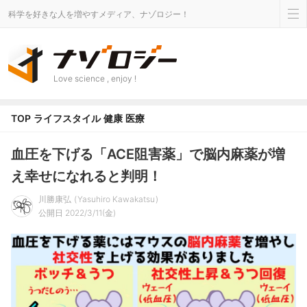
科学を好きな人を増やすメディア、ナゾロジー！
Love science , enjoy !
TOP
ライフスタイル
健康
医療
血圧を下げる「ACE阻害薬」で脳内麻薬が増
え幸せになれると判明！
川勝康弘
Yasuhiro Kawakatsu
公開日 2022/3/11(金)