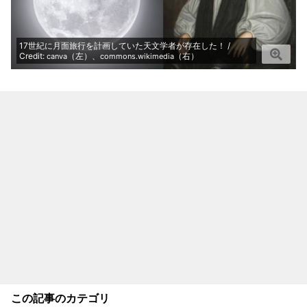
17世紀に月面旅行を計画していた天文学者が存在した！ /
Credit:
（左）、
（右）
canva
commons.wikimedia
この記事のカテゴリ