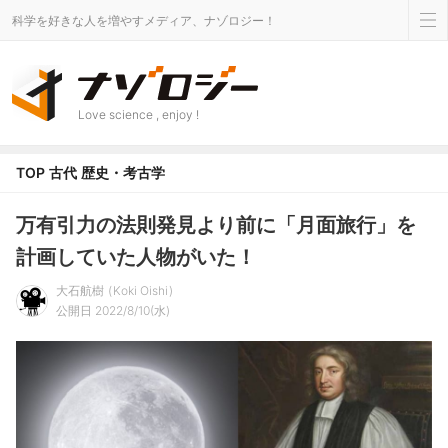
科学を好きな人を増やすメディア、ナゾロジー！
Love science , enjoy !
TOP
古代
歴史・考古学
万有引力の法則発見より前に「月面旅行」を
計画していた人物がいた！
大石航樹
Koki Oishi
公開日 2022/8/10(水)