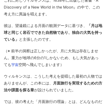
これに対しウィルキンスは、1638年に出版した著書『A
Discovery of a New World in the Moon』の中で、この
考え方に異論を唱えます。
彼は、望遠鏡による月面の観測データに基づき、
「月は地
球と同じく岩石でできた自然物であり、独自の大気を持っ
ている」
と主張したのです。
（※ 前半の洞察は正しかったが、月に大気は存在しませ
ん。重力が地球の6分の1しかないため、もし大気があっ
ても
空間へ飛んでしまいます）
宇宙
ウィルキンスは、こうした考えを提唱した最初の人物では
ありませんが、この本には、
月面旅行を実現するための方
法や課題を探る章
が設けられていました。
では、彼の考えた「月面旅行の理論」とは、どんなものだ