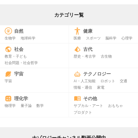
カテゴリー覧
自然
健康
生物学
地球科学
医療
スポーツ
脳科学
心理学
社会
古代
教育・子ども
歴史・考古学
古生物
社会問題・社会哲学
宇宙
テクノロジー
宇宙
AI・人工知能
ロボット
交通
情報・通信
家電
理化学
その他
物理学
量子論
数学
サブカル・アート
おもちゃ
プロダクト
ナゾロジーチャンネル動画公開中