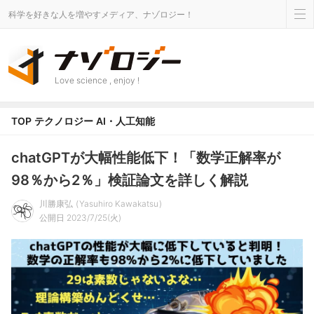
科学を好きな人を増やすメディア、ナゾロジー！
Love science , enjoy !
TOP
テクノロジー
AI・人工知能
chatGPTが大幅性能低下！「数学正解率が
98％から2％」検証論文を詳しく解説
川勝康弘
Yasuhiro Kawakatsu
公開日 2023/7/25(火)