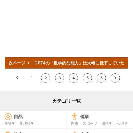
次ページ
GPT4の「数学的な能力」は大幅に低下していた
<
1
2
3
4
5
6
>
カテゴリー覧
自然
健康
生物学
地球科学
医療
スポーツ
脳科学
心理学