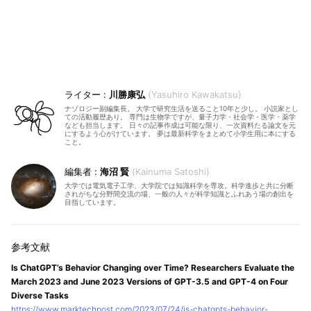
川勝康弘
Yasuhiro Kawakatsu
ナゾロジー副編集長。 大学で研究生活を送ること10年と少し。 小説家とし
ての活動履歴あり。 専門は生物学ですが、量子力学・社会学・医学・薬学
なども担当します。 日々の記事作成は可能な限り、一次資料たる論文を元
にするよう心がけています。 夢は最新科学をまとめて小学生用に本にする
こと。
海沼 賢
Kainuma Satoshi
大学では電気電子工学、大学院では知識科学を専攻。科学進歩と共に分断
されがちな分野間交流の場、一般の人々が科学知識とふれあう場の創出を
目指しています。
Is ChatGPT’s Behavior Changing over Time? Researchers Evaluate the
March 2023 and June 2023 Versions of GPT-3.5 and GPT-4 on Four
Diverse Tasks
https://www.marktechpost.com/2023/07/24/is-chatgpts-behavior-