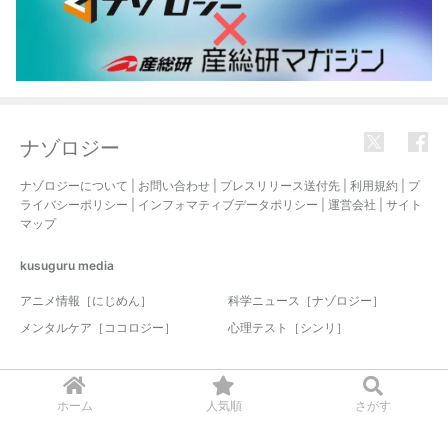
ナゾロジー
ナゾロジーについて
|
お問い合わせ
|
プレスリリース送付先
|
利用規約
|
プ
ライバシーポリシー
|
インフォマティブデータポリシー
|
運営会社
|
サイト
マップ
kusuguru
media
アニメ情報［にじめん］
科学ニュース［ナゾロジー］
メンタルケア［ココロジー］
心理テスト［シンリ］
© 2017-2026 nazology. all rights reserved.
ホーム
人気順
さがす