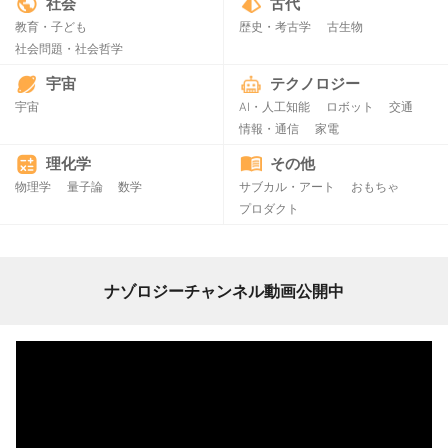
社会
古代
教育・子ども
歴史・考古学
古生物
社会問題・社会哲学
宇宙
テクノロジー
宇宙
AI・人工知能
ロボット
交通
情報・通信
家電
理化学
その他
物理学
量子論
数学
サブカル・アート
おもちゃ
プロダクト
ナゾロジーチャンネル動画公開中