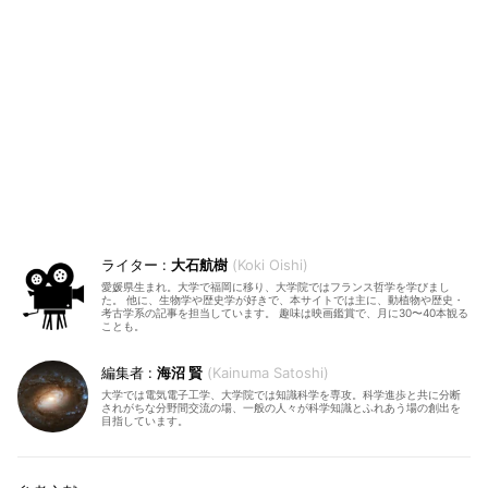
大石航樹
Koki Oishi
愛媛県生まれ。大学で福岡に移り、大学院ではフランス哲学を学びまし
た。 他に、生物学や歴史学が好きで、本サイトでは主に、動植物や歴史・
考古学系の記事を担当しています。 趣味は映画鑑賞で、月に30〜40本観る
ことも。
海沼 賢
Kainuma Satoshi
大学では電気電子工学、大学院では知識科学を専攻。科学進歩と共に分断
されがちな分野間交流の場、一般の人々が科学知識とふれあう場の創出を
目指しています。