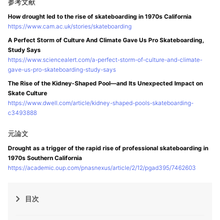
How drought led to the rise of skateboarding in 1970s California
https://www.cam.ac.uk/stories/skateboarding
A Perfect Storm of Culture And Climate Gave Us Pro Skateboarding,
Study Says
https://www.sciencealert.com/a-perfect-storm-of-culture-and-climate-
gave-us-pro-skateboarding-study-says
The Rise of the Kidney-Shaped Pool—and Its Unexpected Impact on
Skate Culture
https://www.dwell.com/article/kidney-shaped-pools-skateboarding-
c3493888
Drought as a trigger of the rapid rise of professional skateboarding in
1970s Southern California
https://academic.oup.com/pnasnexus/article/2/12/pgad395/7462603
目次