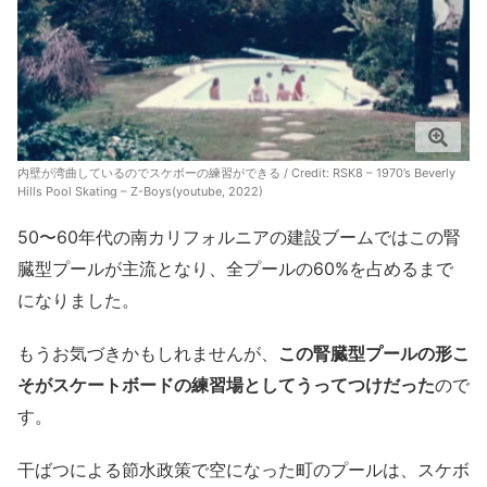
内壁が湾曲しているのでスケボーの練習ができる / Credit:
RSK8 – 1970’s Beverly
Hills Pool Skating – Z-Boys(youtube, 2022)
50〜60年代の南カリフォルニアの建設ブームではこの腎
臓型プールが主流となり、全プールの60%を占めるまで
になりました。
もうお気づきかもしれませんが、
この腎臓型プールの形こ
そがスケートボードの練習場としてうってつけだった
ので
す。
干ばつによる節水政策で空になった町のプールは、スケボ