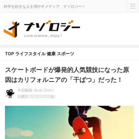
科学を好きな人を増やすメディア、ナゾロジー！
Love science , enjoy !
TOP
ライフスタイル
健康
スポーツ
スケートボードが爆発的人気競技になった原
因はカリフォルニアの「干ばつ」だった！
大石航樹
Koki Oishi
公開日 2023/12/22(金)