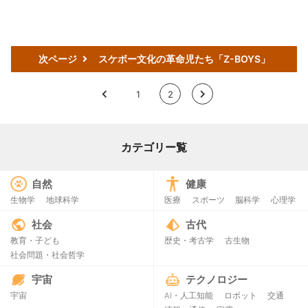
次ページ
スケボー文化の革命児たち「Z-BOYS」
<
1
2
>
カテゴリー覧
自然
健康
生物学
地球科学
医療
スポーツ
脳科学
心理学
社会
古代
教育・子ども
歴史・考古学
古生物
社会問題・社会哲学
宇宙
テクノロジー
宇宙
AI・人工知能
ロボット
交通