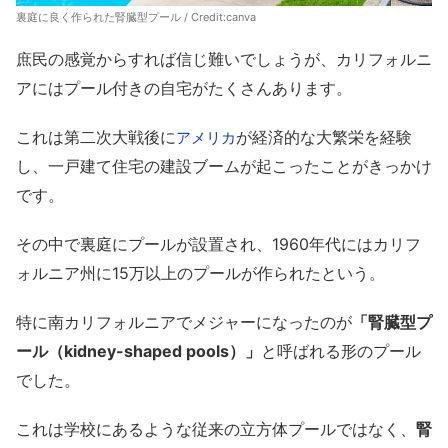
裏庭に良く作られた腎臓型プール / Credit:canva
庶民の感覚からすれば信じ難いでしょうが、カリフォルニ
アにはプール付きの自宅がたくさんあります。
これは第二次大戦後に
が経済的な大繁栄を経験
アメリカ
し、一戸建て住宅の建設ブームが起こったことがきっかけ
です。
その中で裏庭にプールが設置され、1960年代にはカリフ
ォルニア州に15万以上のプールが作られたという。
特に南カリフォルニアでメジャーになったのが
「腎臓型プ
ール（kidney-shaped pools）」
と呼ばれる形のプール
でした。
これは学校にあるような従来の立方体プールではなく、
腎