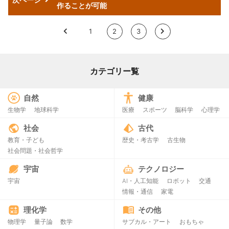
作ることが可能
<
1
2
3
>
カテゴリー覧
自然
健康
生物学
地球科学
医療
スポーツ
脳科学
心理学
社会
古代
教育・子ども
歴史・考古学
古生物
社会問題・社会哲学
宇宙
テクノロジー
宇宙
AI・人工知能
ロボット
交通
情報・通信
家電
理化学
その他
物理学
量子論
数学
サブカル・アート
おもちゃ