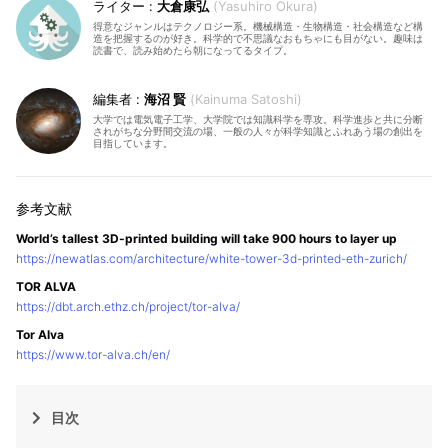
大倉康弘
Yasuhiro Okura
得意なジャンルはテクノロジー系。機械構造・生物構造・社会構造など構
造を把握するのが好き。科学的で不思議なおもちゃにも目がない。趣味は
読書で、読み始めたら朝になってるタイプ。
海沼 賢
Kainuma Satoshi
大学では電気電子工学、大学院では知識科学を専攻。科学進歩と共に分断
されがちな分野間交流の場、一般の人々が科学知識とふれあう場の創出を
目指しています。
World’s tallest 3D-printed building will take 900 hours to layer up
https://newatlas.com/architecture/white-tower-3d-printed-eth-zurich/
TOR ALVA
https://dbt.arch.ethz.ch/project/tor-alva/
Tor Alva
https://www.tor-alva.ch/en/
目次