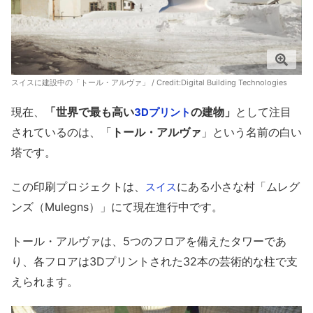
スイスに建設中の「トール・アルヴァ」 / Credit:
Digital Building Technologies
現在、
「世界で最も高い
の建物」
として注目
3Dプリント
されているのは、「
トール・アルヴァ
」という名前の白い
塔です。
この印刷プロジェクトは、
にある小さな村「ムレグ
スイス
ンズ（Mulegns）」にて現在進行中です。
トール・アルヴァは、5つのフロアを備えたタワーであ
り、各フロアは3Dプリントされた32本の芸術的な柱で支
えられます。