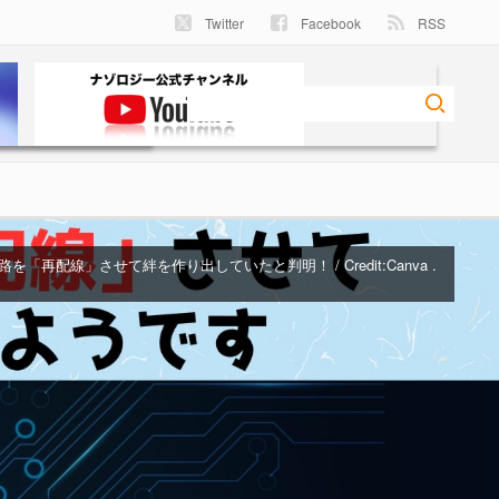
Twitter
Facebook
RSS
「再配線」させて絆を作り出していたと判明！ / Credit:Canva .