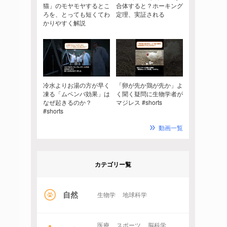
猫」のモヤモヤするとこ
合体すると？ホーキング
ろを、とっても短くてわ
定理、実証される
かりやすく解説
冷水よりお湯の方が早く
「卵が先か鶏が先か」よ
凍る「ムペンバ効果」は
く聞く疑問に生物学者が
なぜ起きるのか？
マジレス #shorts
#shorts
動画一覧
カテゴリー覧
自然
生物学
地球科学
医療
スポーツ
脳科学