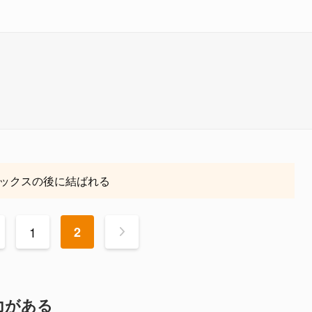
ックスの後に結ばれる
1
2
>
力がある