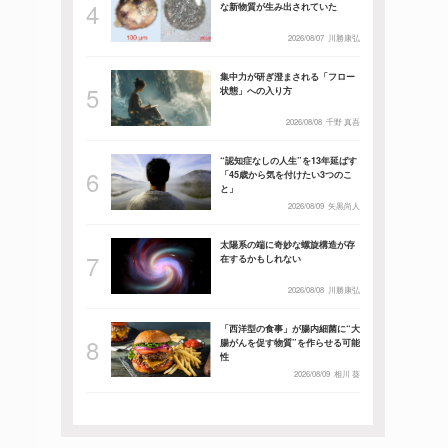
な新物質が生み出されていた
2026/08/07
川勝康弘
集中力が研ぎ澄まされる「フロー
状態」への入り方
2026/08/08
千野 真吾
“認知症なしの人生”を13年延ばす
「45歳から気を付けたい3つのこ
と」
2026/08/09
矢黒尚人
太陽系の端に奇妙な螺旋構造が存
在するかもしれない
2026/08/08
川勝康弘
「西洋型の食事」が腸内細菌に“大
腸がんを促す物質”を作らせる可能
性
2026/08/09
相川 葵