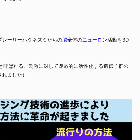
プレーリーハタネズミたちの
脳
全体の
ニューロン
活動を3D
。
）と呼ばれる、刺激に対して即応的に活性化する遺伝子群の
されました）