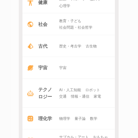
健康
心理学
教育・子ども
社会
社会問題・社会哲学
古代
歴史・考古学
古生物
宇宙
宇宙
テクノ
AI・人工知能
ロボット
ロジー
交通
情報・通信
家電
理化学
物理学
量子論
数学
サブカル・アート
おもちゃ