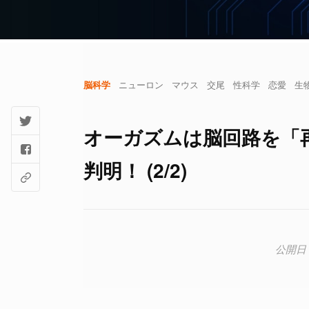
脳科学
ニューロン
マウス
交尾
性科学
恋愛
生
オーガズムは脳回路を「
判明！ (2/2)