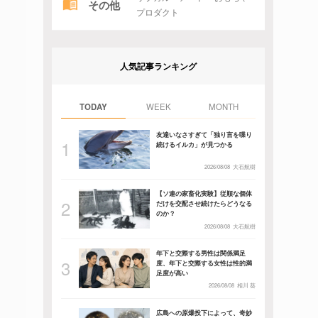
その他
プロダクト
人気記事ランキング
TODAY
WEEK
MONTH
友達いなさすぎて「独り言を喋り
続けるイルカ」が見つかる
2026/08/08
大石航樹
【ソ連の家畜化実験】従順な個体
だけを交配させ続けたらどうなる
のか？
2026/08/08
大石航樹
年下と交際する男性は関係満足
度、年下と交際する女性は性的満
足度が高い
2026/08/08
相川 葵
広島への原爆投下によって、奇妙