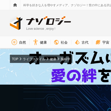
科学を好きな人を増やすメディア、ナゾロジー！世の中にある沢
Love science , enjoy !
社会
古代
宇宙
自然
健康
TOP
ライフスタイル
健康
脳科学