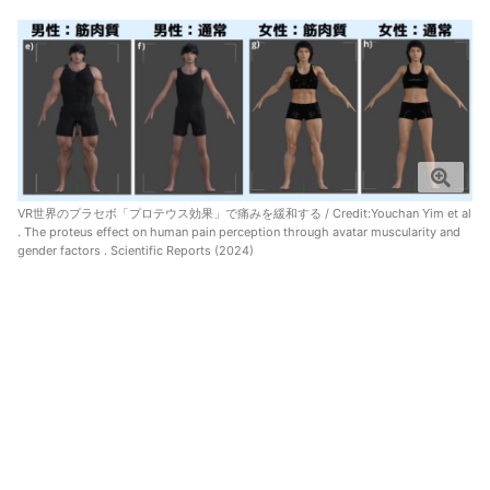
VR世界のプラセボ「プロテウス効果」で痛みを緩和する / Credit:
Youchan Yim et al
. The proteus effect on human pain perception through avatar muscularity and
gender factors . Scientific Reports (2024)