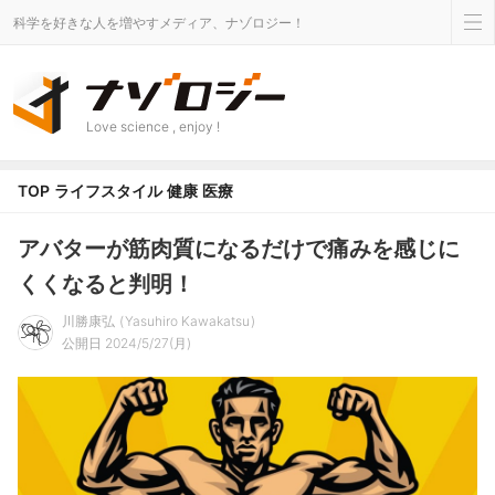
科学を好きな人を増やすメディア、ナゾロジー！
Love science , enjoy !
TOP
ライフスタイル
健康
医療
アバターが筋肉質になるだけで痛みを感じに
くくなると判明！
川勝康弘
Yasuhiro Kawakatsu
公開日 2024/5/27(月)