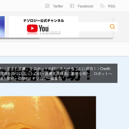
Twitter
Facebook
RSS
「生きた皮膚」をロボットの顔に持たせることに成功！ / Credit:
きた皮膚を持つロボットの顔～皮膚支帯構造に着想を得た、ロボットへ
を開発～(2024)
/ ナゾロジー編集部