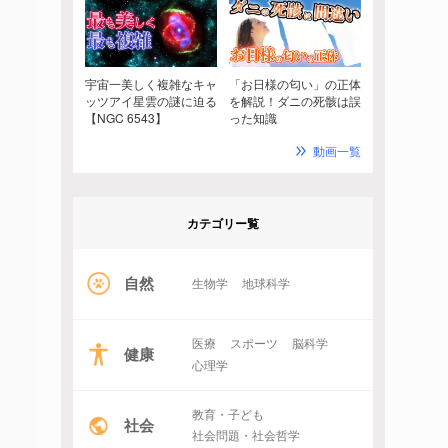
宇宙一美しく複雑なキャ
「お日様の匂い」の正体
ッツアイ星雲の謎に迫る
を解説！ダニの死骸は誤
【NGC 6543】
った知識
動画一覧
カテゴリー覧
自然
生物学
地球科学
医療
スポーツ
脳科学
健康
心理学
教育・子ども
社会
社会問題・社会哲学