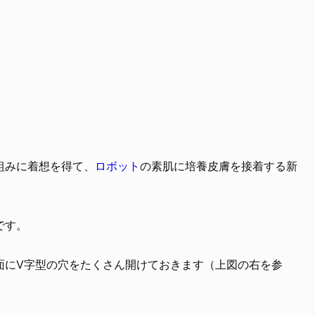
組みに着想を得て、
ロボット
の素肌に培養皮膚を接着する新
です。
面にV字型の穴をたくさん開けておきます（上図の右を参