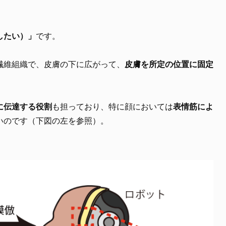
したい）」
です。
繊維組織で、皮膚の下に広がって、
皮膚を所定の位置に固定
に伝達する役割
も担っており、特に顔においては
表情筋によ
いのです（下図の左を参照）。