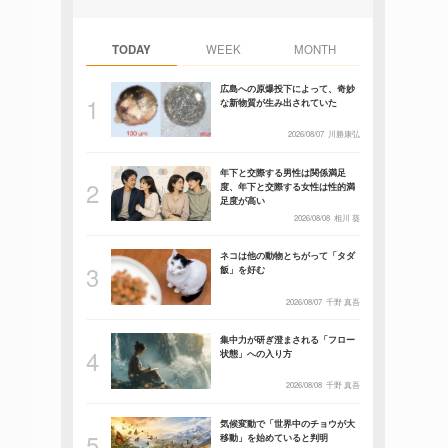
TODAY
WEEK
MONTH
広島への原爆投下によって、奇妙
な新物質が生み出されていた
2026/08/07
川勝康弘
年下と交際する男性は関係満足
度、年下と交際する女性は性的満
足度が高い
2026/08/08
相川 葵
ネコは他の動物とちがって「タダ
飯」を好む
2026/08/07
千野 真吾
集中力が研ぎ澄まされる「フロー
状態」への入り方
2026/08/08
千野 真吾
気候変動で「世界中のチョウが大
移動」を始めていると判明