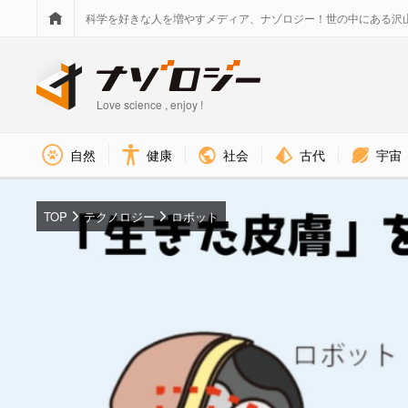
科学を好きな人を増やすメディア、ナゾロジー！世の中にある沢
Love science , enjoy !
社会
古代
宇宙
自然
健康
TOP
テクノロジー
ロボット