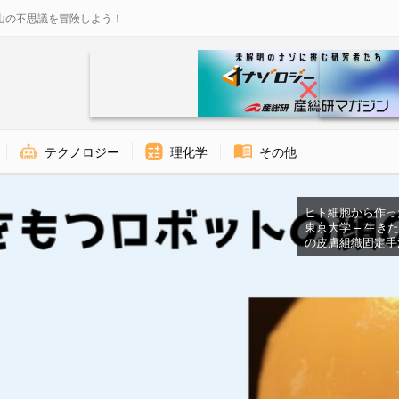
山の不思議を冒険しよう！
テクノロジー
理化学
その他
ヒト細胞から作った
東京大学 – 生
の皮膚組織固定手法