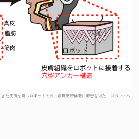
 生きた皮膚を持つロボットの顔～皮膚支帯構造に着想を得た、ロボットへ