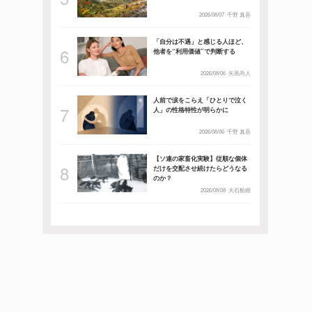
2026/08/07
千野 真吾
「自分は不遇」と感じる人ほど、
他者を“利用価値”で判断する
2026/08/06
矢黒尚人
人前で涙をこらえ「ひとりで泣く
人」の性格特性が明らかに
2026/08/06
千野 真吾
【ソ連の家畜化実験】従順な個体
だけを交配させ続けたらどうなる
のか？
2026/08/08
大石航樹