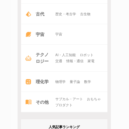
古代
歴史・考古学
古生物
宇宙
宇宙
テクノ
AI・人工知能
ロボット
ロジー
交通
情報・通信
家電
理化学
物理学
量子論
数学
サブカル・アート
おもちゃ
その他
プロダクト
人気記事ランキング