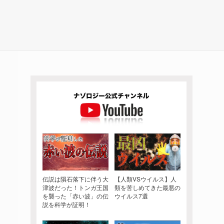
伝説は隕石落下に伴う大
【人類VSウイルス】人
津波だった！トンガ王国
類を苦しめてきた最悪の
を襲った「赤い波」の伝
ウイルス7選
説を科学が証明！