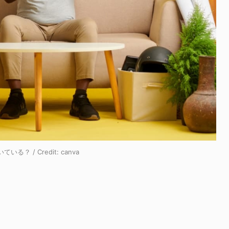
？ / Credit:
canva