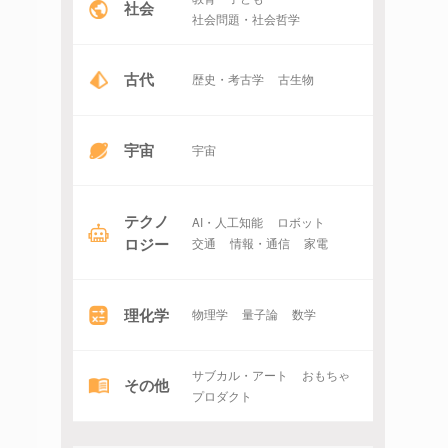
社会
社会問題・社会哲学
古代
歴史・考古学
古生物
宇宙
宇宙
テクノ
AI・人工知能
ロボット
ロジー
交通
情報・通信
家電
理化学
物理学
量子論
数学
サブカル・アート
おもちゃ
その他
プロダクト