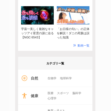
宇宙一美しく複雑なキャ
「お日様の匂い」の正体
ッツアイ星雲の謎に迫る
を解説！ダニの死骸は誤
【NGC 6543】
った知識
動画一覧
カテゴリー覧
自然
生物学
地球科学
医療
スポーツ
脳科学
健康
心理学
教育・子ども