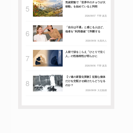
気候変動で「世界中のチョウが大
移動」を始めていると判明
2026/08/07
千野 真吾
「自分は不遇」と感じる人ほど、
他者を“利用価値”で判断する
2026/08/06
矢黒尚人
人前で涙をこらえ「ひとりで泣く
人」の性格特性が明らかに
2026/08/06
千野 真吾
【ソ連の家畜化実験】従順な個体
だけを交配させ続けたらどうなる
のか？
2026/08/08
大石航樹