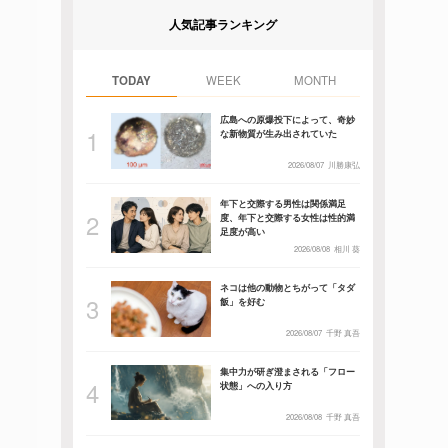
人気記事ランキング
TODAY
WEEK
MONTH
広島への原爆投下によって、奇妙
な新物質が生み出されていた
2026/08/07
川勝康弘
年下と交際する男性は関係満足
度、年下と交際する女性は性的満
足度が高い
2026/08/08
相川 葵
ネコは他の動物とちがって「タダ
飯」を好む
2026/08/07
千野 真吾
集中力が研ぎ澄まされる「フロー
状態」への入り方
2026/08/08
千野 真吾