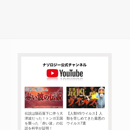
伝説は隕石落下に伴う大
【人類VSウイルス】人
津波だった！トンガ王国
類を苦しめてきた最悪の
を襲った「赤い波」の伝
ウイルス7選
説を科学が証明！