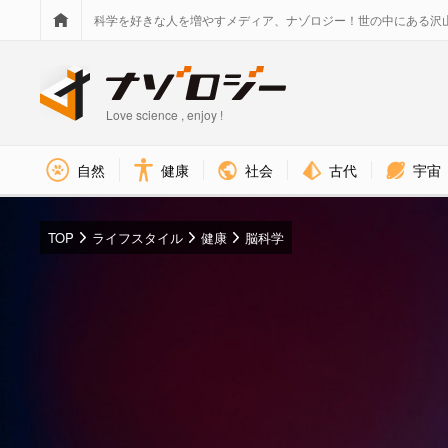
科学を好きな人を増やすメディア、ナゾロジー！世の中にある沢
Love science , enjoy !
社会
古代
宇宙
自然
健康
TOP
ライフスタイル
健康
脳科学