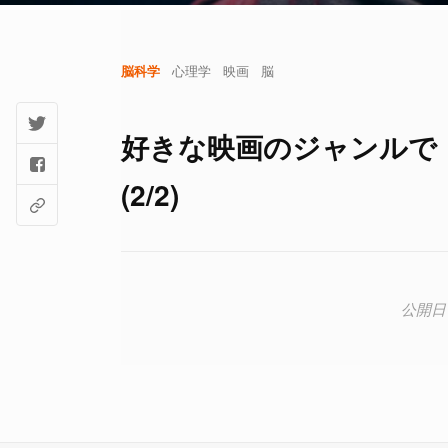
脳科学
心理学
映画
脳
好きな映画のジャンルで
(2/2)