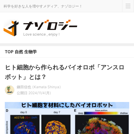
科学を好きな人を増やすメディア、ナゾロジー！
Love science , enjoy !
TOP
自然
生物学
ヒト細胞から作られるバイオロボ「アンスロ
ボット」とは？
鎌田信也
Kamata Shinya
公開日 2024/11/4(月)