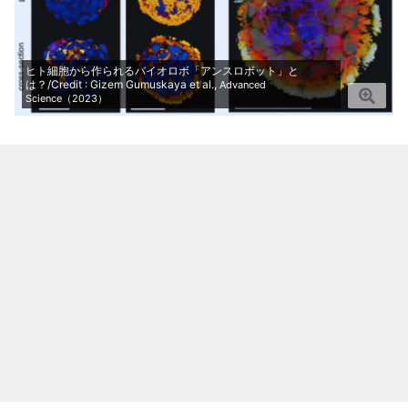
ヒト細胞から作られるバイオロボ「アンスロボット」と
は？/Credit : Gizem Gumuskaya et al.,
Advanced
Science（2023）