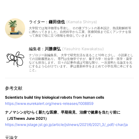
鎌田信也
Kamata Shinya
大学院では海洋物理を専攻し、その後プラントの基本設計、熱流動解析等
に携わってきました。自然科学から工業、医療関係まで広くアンテナを張
って身近で役に立つ情報を発信していきます。
川勝康弘
Yasuhiro Kawakatsu
ナゾロジー副編集長。 大学で研究生活を送ること10年と少し。 小説家とし
ての活動履歴あり。 専門は生物学ですが、量子力学・社会学・医学・薬学
なども担当します。 日々の記事作成は可能な限り、一次資料たる論文を元
にするよう心がけています。 夢は最新科学をまとめて小学生用に本にする
こと。
Scientists build tiny biological robots from human cells
https://www.eurekalert.org/news-releases/1008859
ナノマシンがひらく新たな医療、早期発見、治療で健康を当たり前に
（JSTnews June 2021）
https://www.jstage.jst.go.jp/article/jstnews/2021/6/2021_3/_pdf/-char/ja