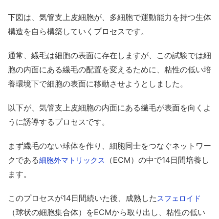
下図は、気管支上皮細胞が、多細胞で運動能力を持つ生体
構造を自ら構築していくプロセスです。
通常、繊毛は細胞の表面に存在しますが、この試験では細
胞の内面にある繊毛の配置を変えるために、粘性の低い培
養環境下で細胞の表面に移動させようとしました。
以下が、気管支上皮細胞の内面にある繊毛が表面を向くよ
うに誘導するプロセスです。
まず繊毛のない球体を作り、細胞同士をつなぐネットワー
クである
（ECM）の中で14日間培養し
細胞外マトリックス
ます。
このプロセスが14日間続いた後、成熟した
スフェロイド
（球状の細胞集合体）をECMから取り出し、粘性の低い