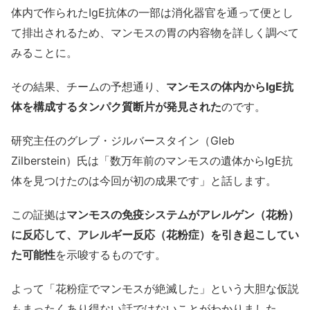
体内で作られたIgE抗体の一部は消化器官を通って便とし
て排出されるため、マンモスの胃の内容物を詳しく調べて
みることに。
その結果、チームの予想通り、
マンモスの体内からIgE抗
体を構成するタンパク質断片が発見された
のです。
研究主任のグレブ・ジルバースタイン（Gleb
Zilberstein）氏は「数万年前のマンモスの遺体からIgE抗
体を見つけたのは今回が初の成果です」と話します。
この証拠は
マンモスの免疫システムがアレルゲン（花粉）
に反応して、アレルギー反応（花粉症）を引き起こしてい
た可能性
を示唆するものです。
よって「花粉症でマンモスが絶滅した」という大胆な仮説
もまったくあり得ない話ではないことがわかりました。