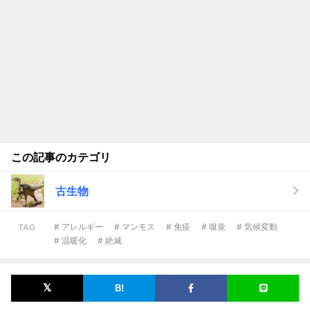
この記事のカテゴリ
古生物
# アレルギー
# マンモス
# 免疫
# 嗅覚
# 気候変動
TAG
# 温暖化
# 絶滅