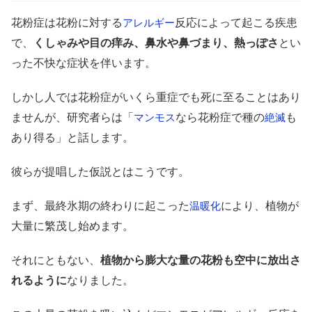
花粉症は花粉に対する
反応によって起こる疾患
アレルギー
で、
くしゃみや目の痒み、鼻水や鼻づまり、熱っぽさ
とい
った不快な症状を伴います。
しかし人では花粉症がいくら重症でも死に至ることはあり
ませんが、研究者らは「
なら花粉症で種の
も
マンモス
絶滅
あり得る」と話します。
彼らが提唱した仮説とはこうです。
まず、最終氷期の終わりに起こった
により、植物が
温暖化
大量に繁茂し始めます。
それにともない、
植物から膨大な量の花粉も空中に放出さ
れるように
なりました。