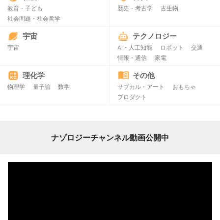
教育・子ども
歴史・考古学
古生物
社会問題・社会哲学
宇宙
テクノロジー
宇宙
AI・人工知能
ロボット
交通
情報・通信
家電
理化学
その他
物理学
量子論
数学
サブカル・アート
おもちゃ
プロダクト
ナゾロジーチャンネル動画公開中