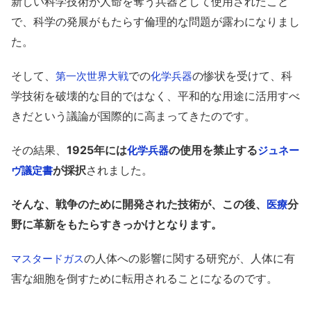
新しい科学技術が人命を奪う兵器として使用されたこと
で、科学の発展がもたらす倫理的な問題が露わになりまし
た。
そして、
での
の惨状を受けて、科
第一次世界大戦
化学兵器
学技術を破壊的な目的ではなく、平和的な用途に活用すべ
きだという議論が国際的に高まってきたのです。
その結果、
1925年には
の使用を禁止する
化学兵器
ジュネー
が採択
されました。
ヴ議定書
そんな、戦争のために開発された技術が、この後、
分
医療
野に革新をもたらすきっかけとなります。
の人体への影響に関する研究が、人体に有
マスタードガス
害な細胞を倒すために転用されることになるのです。