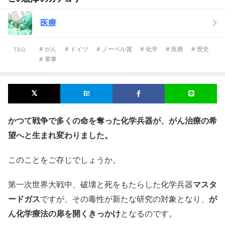
医療
# がん
# ドイツ
# ノーベル賞
# 化学
# 医療
# 歴史
TAG
# 軍事
かつて戦争で多くの命を奪った化学兵器が、がん治療の希
望へと生まれ変わりました。
このことをご存じでしょうか。
第一次世界大戦中、破壊と死をもたらした化学兵器
マスタ
ードガス
ですが、その毒性が新たな研究の対象となり、
が
ん化学療法の扉を開くきっかけ
となるのです。