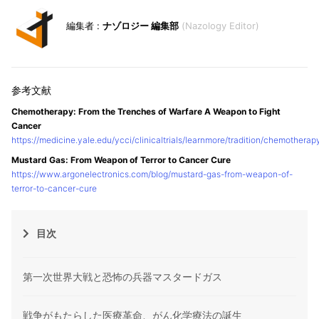
ナゾロジー 編集部
Nazology Editor
Chemotherapy: From the Trenches of Warfare A Weapon to Fight
Cancer
https://medicine.yale.edu/ycci/clinicaltrials/learnmore/tradition/chemotherap
Mustard Gas: From Weapon of Terror to Cancer Cure
https://www.argonelectronics.com/blog/mustard-gas-from-weapon-of-
terror-to-cancer-cure
目次
第一次世界大戦と恐怖の兵器マスタードガス
戦争がもたらした医療革命、がん化学療法の誕生