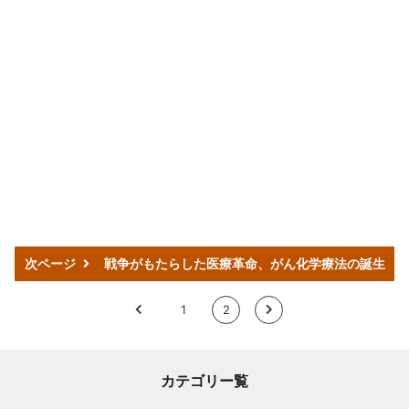
次ページ
戦争がもたらした医療革命、がん化学療法の誕生
<
1
2
>
カテゴリー覧