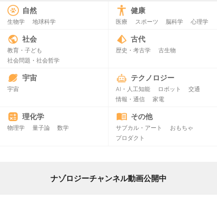
自然
健康
生物学
地球科学
医療
スポーツ
脳科学
心理学
社会
古代
教育・子ども
歴史・考古学
古生物
社会問題・社会哲学
宇宙
テクノロジー
宇宙
AI・人工知能
ロボット
交通
情報・通信
家電
理化学
その他
物理学
量子論
数学
サブカル・アート
おもちゃ
プロダクト
ナゾロジーチャンネル動画公開中