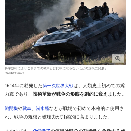
科学技術によりこれまでの戦争とは比較にならないほどの規模に発展 /
Credit:
Canva
1914年に勃発した
は、人類史上初めての総
第一次世界大戦
力戦であり、
技術革新が戦争の形態を劇的に変えました。
や
、
などが戦場で初めて本格的に使用さ
戦闘機
戦車
潜水艦
れ、戦争の規模と破壊力が飛躍的に高まりました。