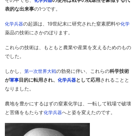
その中でも、
の使用は戦争の残虐性を象徴する代
化学兵器
表的な出来事
の1つです。
の起源は、19世紀末に研究された窒素肥料や
化学兵器
化学
薬品の技術にさかのぼります。
これらの技術は、もともと農業や産業を支えるためのもの
でした。
しかし、
の勃発に伴い、これらの
科学技術
第一次世界大戦
が
目的に転用され、
として応用
されることと
軍事
化学兵器
なりました。
農地を豊かにするはずの窒素化学は、一転して戦場で破壊
と苦痛をもたらす
へと姿を変えたのです。
化学兵器