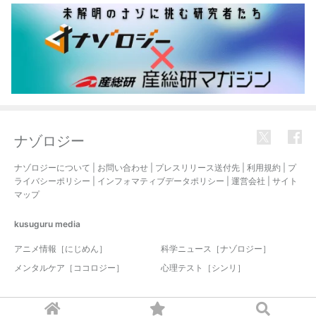
ナゾロジー
ナゾロジーについて
|
お問い合わせ
|
プレスリリース送付先
|
利用規約
|
プ
ライバシーポリシー
|
インフォマティブデータポリシー
|
運営会社
|
サイト
マップ
kusuguru
media
アニメ情報［にじめん］
科学ニュース［ナゾロジー］
メンタルケア［ココロジー］
心理テスト［シンリ］
© 2017-2026 nazology. all rights reserved.