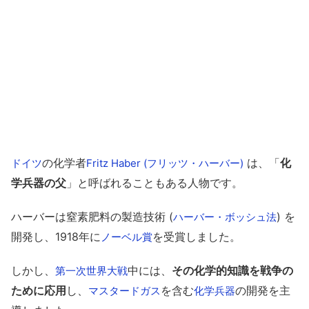
の化学者
は、「
化
ドイツ
Fritz Haber (フリッツ・ハーバー)
学兵器の父
」と呼ばれることもある人物です。
ハーバーは窒素肥料の製造技術 (
) を
ハーバー・ボッシュ法
開発し、1918年に
を受賞しました。
ノーベル賞
しかし、
中には、
その化学的知識を戦争の
第一次世界大戦
ために応用
し、
を含む
の開発を主
マスタードガス
化学兵器