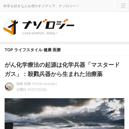
科学を好きな人を増やすメディア、ナゾロジー！
Love science , enjoy !
TOP
ライフスタイル
健康
医療
がん化学療法の起源は化学兵器「マスタード
ガス」：殺戮兵器から生まれた治療薬
岩崎 浩輝
Hiroki Iwasaki
公開日 2025/1/5(日)