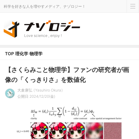
科学を好きな人を増やすメディア、ナゾロジー！
Love science , enjoy !
TOP
理化学
物理学
【さくらみこと物理学】ファンの研究者が画
像の「くっきりさ」を数値化
大倉康弘
Yasuhiro Okura
公開日 2024/12/20(金)