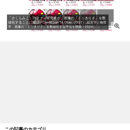
「さくらみこ」のファン研究者が、画像の「くっきりさ」を数
値化することに成功 / Credit:
San To Chan（OIST）_絵文字と物理
学 画像の「くっきりさ」を数値化する手法を開発（2024）
この記事のカテゴリ