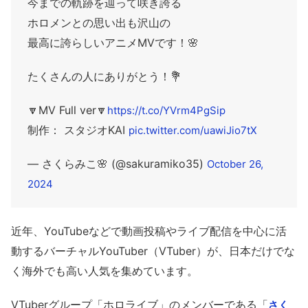
今までの軌跡を辿って咲き誇る
ホロメンとの思い出も沢山の
最高に誇らしいアニメMVです！🌸
たくさんの人にありがとう！💐
🔽MV Full ver🔽
https://t.co/YVrm4PgSip
制作： スタジオKAI
pic.twitter.com/uawiJio7tX
— さくらみこ🌸 (@sakuramiko35)
October 26,
2024
近年、YouTubeなどで動画投稿やライブ配信を中心に活
動するバーチャルYouTuber（VTuber）が、日本だけでな
く海外でも高い人気を集めています。
VTuberグループ「ホロライブ」のメンバーである「
さく