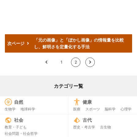
「元の画像」と「ぼかし画像」の情報量を比較
次ページ
し、鮮明さを定量化する手法
<
1
2
>
カテゴリー覧
自然
健康
生物学
地球科学
医療
スポーツ
脳科学
心理学
社会
古代
教育・子ども
歴史・考古学
古生物
社会問題・社会哲学