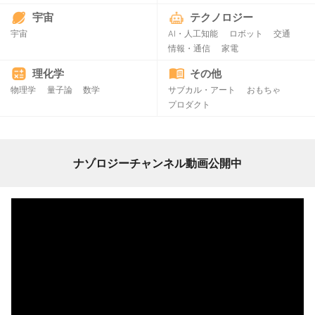
宇宙
テクノロジー
宇宙
AI・人工知能
ロボット
交通
情報・通信
家電
理化学
その他
物理学
量子論
数学
サブカル・アート
おもちゃ
プロダクト
ナゾロジーチャンネル動画公開中