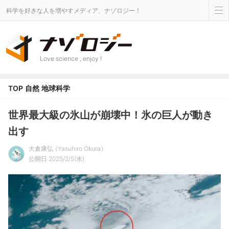
科学を好きな人を増やすメディア、ナゾロジー！
Love science , enjoy !
TOP
自然
地球科学
世界最大級の氷山が崩壊中！氷の巨人が動き
出す
大倉康弘
Yasuhiro Okura
公開日 2025/2/5(水)