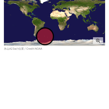
氷山A23aの位置 / Credit:
NOAA