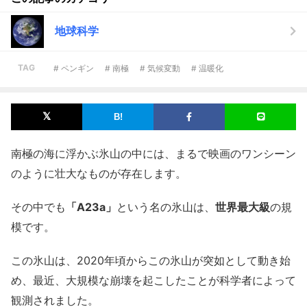
地球科学
TAG
# ペンギン
# 南極
# 気候変動
# 温暖化
南極の海に浮かぶ氷山の中には、まるで映画のワンシーン
のように壮大なものが存在します。
その中でも
「A23a」
という名の氷山は、
世界最大級
の規
模です。
この氷山は、2020年頃からこの氷山が突如として動き始
め、最近、大規模な崩壊を起こしたことが科学者によって
観測されました。