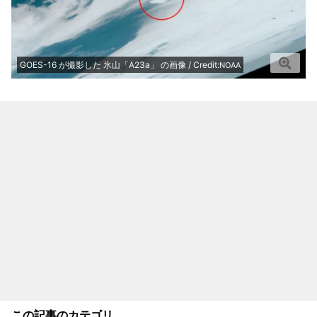
GOES-16 が撮影した 氷山「A23a」 の画像 / Credit:
NOAA
この記事のカテゴリ