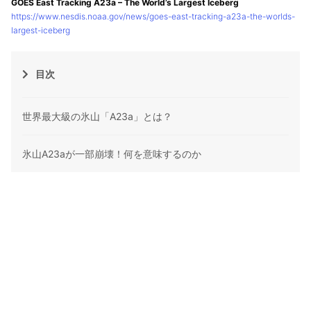
GOES East Tracking A23a – The World’s Largest Iceberg
https://www.nesdis.noaa.gov/news/goes-east-tracking-a23a-the-worlds-
largest-iceberg
目次
世界最大級の氷山「A23a」とは？
氷山A23aが一部崩壊！何を意味するのか