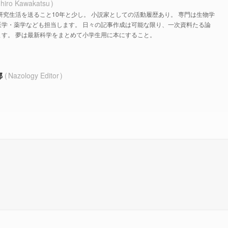
hiro Kawakatsu
研究生活を送ること10年と少し。 小説家としての活動履歴あり。 専門は生物学
医学・薬学なども担当します。 日々の記事作成は可能な限り、一次資料たる論
す。 夢は最新科学をまとめて小学生用に本にすること。
部
Nazology Editor