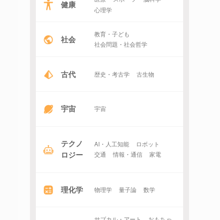
健康
心理学
教育・子ども
社会
社会問題・社会哲学
古代
歴史・考古学
古生物
宇宙
宇宙
テクノ
AI・人工知能
ロボット
ロジー
交通
情報・通信
家電
理化学
物理学
量子論
数学
サブカル・アート
おもちゃ