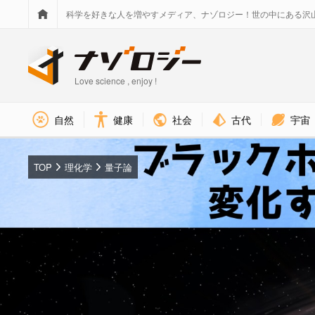
科学を好きな人を増やすメディア、ナゾロジー！世の中にある沢
Love science , enjoy !
社会
古代
宇宙
自然
健康
TOP
理化学
量子論