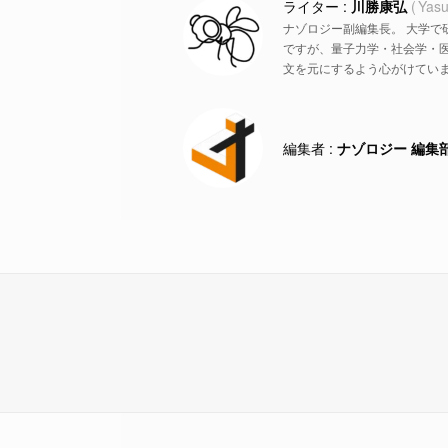
川勝康弘
Yasu
ナゾロジー副編集長。 大学で
ですが、量子力学・社会学・
文を元にするよう心がけていま
ナゾロジー 編集