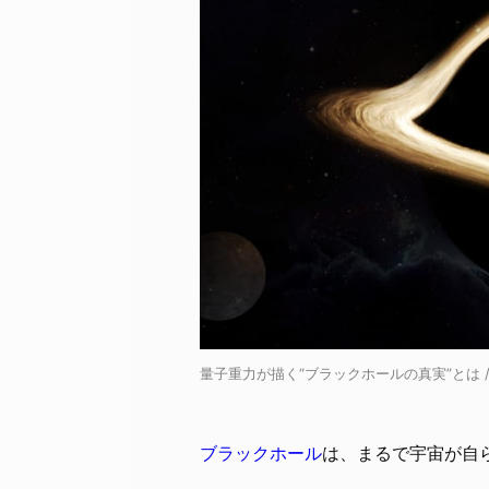
量子重力が描く“ブラックホールの真実”とは / Cre
ブラックホール
は、まるで宇宙が自