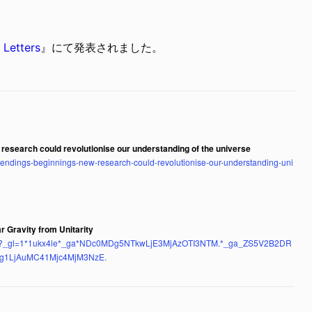
 Letters
』にて発表されました。
 research could revolutionise our understanding of the universe
t-endings-beginnings-new-research-could-revolutionise-our-understanding-uni
r Gravity from Unitarity
01501?_gl=1*1ukx4le*_ga*NDc0MDg5NTkwLjE3MjAzOTI3NTM.*_ga_ZS5V2B2DR
g1LjAuMC41Mjc4MjM3NzE.