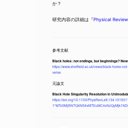
か？
研究内容の詳細は『
Physical Review
Black holes: not endings, but beginnings? New
https://www.sheffield.ac.uk/news/black-holes-no
verse
Black Hole Singularity Resolution in Unimodula
https://doi.org/10.1103/PhysRevLett.134.1
1*MTc0MjI5NTQ4NS4xMTEuMC4xNzQyMjk1ND