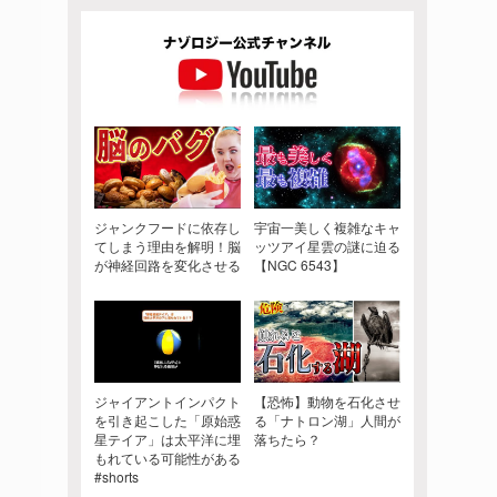
ジャンクフードに依存し
宇宙一美しく複雑なキャ
てしまう理由を解明！脳
ッツアイ星雲の謎に迫る
が神経回路を変化させる
【NGC 6543】
ジャイアントインパクト
【恐怖】動物を石化させ
を引き起こした「原始惑
る「ナトロン湖」人間が
星テイア」は太平洋に埋
落ちたら？
もれている可能性がある
#shorts