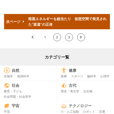
暗黒エネルギーを総当たり 仮想空間で発見され
次ページ
た“坂道”の正体
<
1
2
3
>
カテゴリー覧
自然
健康
生物学
地球科学
医療
スポーツ
脳科学
心理学
社会
古代
教育・子ども
歴史・考古学
古生物
社会問題・社会哲学
宇宙
テクノロジー
宇宙
AI・人工知能
ロボット
交通