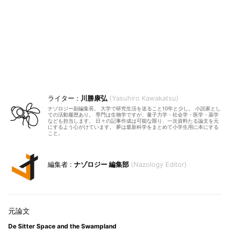
川勝康弘
Yasuhiro Kawakatsu
ナゾロジー副編集長。 大学で研究生活を送ること10年と少し。 小説家とし
ての活動履歴あり。 専門は生物学ですが、量子力学・社会学・医学・薬学
なども担当します。 日々の記事作成は可能な限り、一次資料たる論文を元
にするよう心がけています。 夢は最新科学をまとめて小学生用に本にする
こと。
ナゾロジー 編集部
Nazology Editor
De Sitter Space and the Swampland