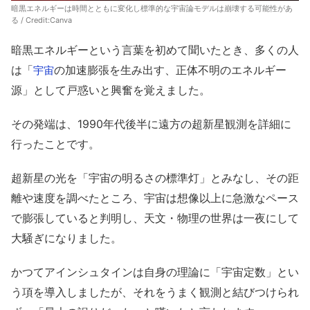
暗黒エネルギーは時間とともに変化し標準的な宇宙論モデルは崩壊する可能性があ
る / Credit:Canva
暗黒エネルギーという言葉を初めて聞いたとき、多くの人
は「
の加速膨張を生み出す、正体不明のエネルギー
宇宙
源」として戸惑いと興奮を覚えました。
その発端は、1990年代後半に遠方の超新星観測を詳細に
行ったことです。
超新星の光を「宇宙の明るさの標準灯」とみなし、その距
離や速度を調べたところ、宇宙は想像以上に急激なペース
で膨張していると判明し、天文・物理の世界は一夜にして
大騒ぎになりました。
かつてアインシュタインは自身の理論に「宇宙定数」とい
う項を導入しましたが、それをうまく観測と結びつけられ