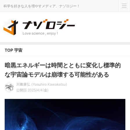
科学を好きな人を増やすメディア、ナゾロジー！
Love science , enjoy !
TOP
宇宙
暗黒エネルギーは時間とともに変化し標準的
な宇宙論モデルは崩壊する可能性がある
川勝康弘
Yasuhiro Kawakatsu
公開日 2025/4/4(金)